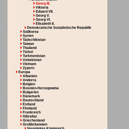
Georg III.
Viktoria
Eduard VII.
Georg V.
Georg VI.
Elisabeth II.
Demokratische Sozialistische Republik
Südkorea
Syrien
Tadschikistan
Taiwan
Thailand
Türkei
Turkmenistan
Usbekistan
Vietnam
Zypern
Europa
Albanien
Andorra
Belgien
Bosnien-Herzegowina
Bulgarien
Dänemark
Deutschland
Estland
Finnland
Frankreich
Gibraltar
Griechenland
Großbritannien
Vereinigtes Königreich