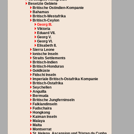
Besetzte Gebiete
Britische Ostindien-Kompanie
Bahamas
Britisch-Westafrika
Britisch-Ceylon
Georg III.
Viktoria
Eduard VII.
Georg V.
Georg VI.
Elisabeth II.
Sierra Leone
Ionische Inseln
Straits Settlements
Britisch-Indien
Britisch-Honduras
Goldküste
Fidschi Inseln
Imperiale Britisch-Ostafrika Kompanie
Britisch-Ostafrika
Seychellen
Anguilla
Bermuda
Britische Jungferninseln
Falklandinseln
Fudschaira
Hongkong
Kaiman Inseln
Malaya
Malta
Montserrat
St. Helena, Ascension und Tristan da Cunha