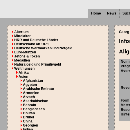
Home
News
Suc
Altertum
Georg I
Mittelalter
HRR und Deutsche Länder
Inf
Deutschland ab 1871
Deutsche Wertmarken und Notgeld
All
Euro-Münzen
Jetons & Token
Medaillen
Nomi
Naturalgeld und Primitivgeld
Präg
Weltmünzen
Aver
Afrika
Asien
Afghanistan
Ägypten
Reve
Arabische Emirate
Armenien
Arzach
Form
Aserbaidschan
Bahrain
Mater
Bangladesch
Beso
Bhutan
Hinte
Brunei
China
Georgien
Indien