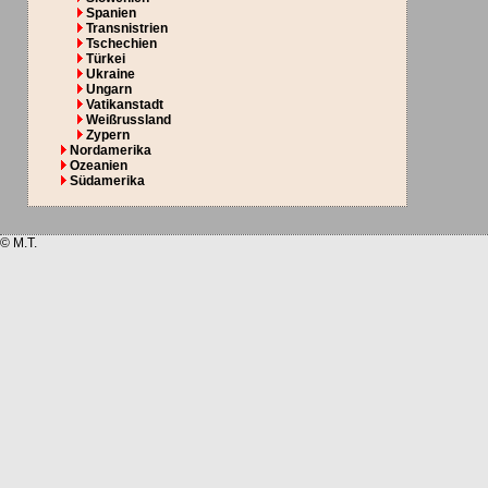
Spanien
Transnistrien
Tschechien
Türkei
Ukraine
Ungarn
Vatikanstadt
Weißrussland
Zypern
Nordamerika
Ozeanien
Südamerika
© M.T.