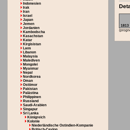
Indonesien
Deta
Irak
Iran
Israel
Japan
Jemen
1813
Jordanien
(progn
Kambodscha
Kasachstan
Katar
Kirgisistan
Laos
Libanon
Malaysia
Malediven
Mongolei
Myanmar
Nepal
Nordkorea
Oman
Osttimor
Pakistan
Palästina
Philippinen
Russland
Saudi-Arabien
Singapur
Sri Lanka
Königreich
Kolonie
Niederländische Ostindien-Kompanie
Britisch-Ceylon