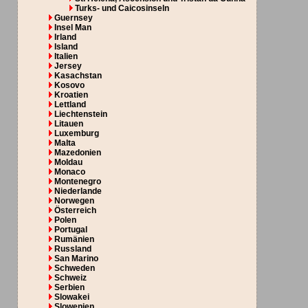
Turks- und Caicosinseln
Guernsey
Insel Man
Irland
Island
Italien
Jersey
Kasachstan
Kosovo
Kroatien
Lettland
Liechtenstein
Litauen
Luxemburg
Malta
Mazedonien
Moldau
Monaco
Montenegro
Niederlande
Norwegen
Österreich
Polen
Portugal
Rumänien
Russland
San Marino
Schweden
Schweiz
Serbien
Slowakei
Slowenien