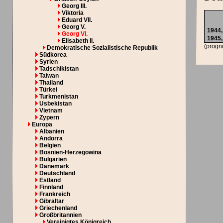
Georg III.
Viktoria
Eduard VII.
Georg V.
1944
Georg VI.
1945
Elisabeth II.
(progn
Demokratische Sozialistische Republik
Südkorea
Syrien
Tadschikistan
Taiwan
Thailand
Türkei
Turkmenistan
Usbekistan
Vietnam
Zypern
Europa
Albanien
Andorra
Belgien
Bosnien-Herzegowina
Bulgarien
Dänemark
Deutschland
Estland
Finnland
Frankreich
Gibraltar
Griechenland
Großbritannien
Vereinigtes Königreich