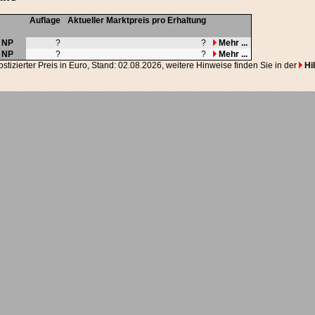
Auflage
Aktueller Marktpreis pro Erhaltung
,
NP
?
?
Mehr ...
,
NP
?
?
Mehr ...
ostizierter Preis in Euro, Stand: 02.08.2026, weitere Hinweise finden Sie in der
Hil