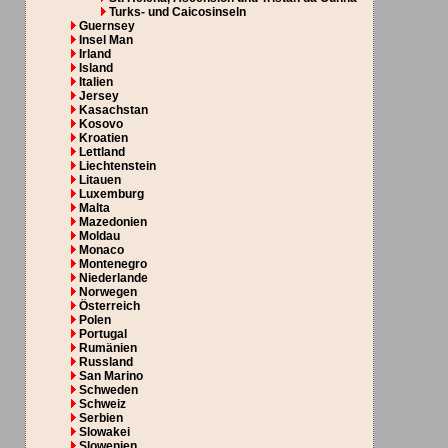
Turks- und Caicosinseln
Guernsey
Insel Man
Irland
Island
Italien
Jersey
Kasachstan
Kosovo
Kroatien
Lettland
Liechtenstein
Litauen
Luxemburg
Malta
Mazedonien
Moldau
Monaco
Montenegro
Niederlande
Norwegen
Österreich
Polen
Portugal
Rumänien
Russland
San Marino
Schweden
Schweiz
Serbien
Slowakei
Slowenien