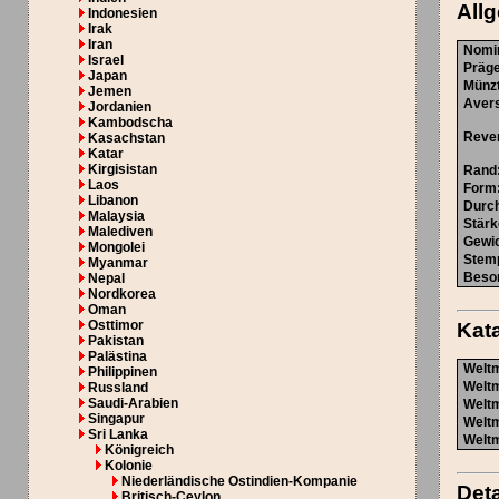
All
Indonesien
Irak
Iran
Nomi
Israel
Präg
Japan
Münz
Jemen
Aver
Jordanien
Kambodscha
Reve
Kasachstan
Katar
Kirgisistan
Rand
Laos
Form
Libanon
Durc
Malaysia
Stärk
Malediven
Gewi
Mongolei
Stem
Myanmar
Beso
Nepal
Nordkorea
Oman
Osttimor
Kat
Pakistan
Palästina
Weltm
Philippinen
Weltm
Russland
Saudi-Arabien
Weltm
Singapur
Weltm
Sri Lanka
Weltm
Königreich
Kolonie
Niederländische Ostindien-Kompanie
Deta
Britisch-Ceylon