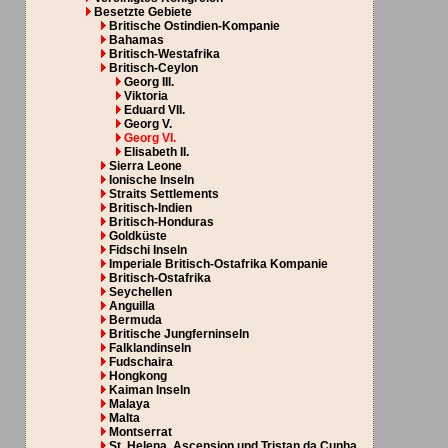
Besetzte Gebiete
Britische Ostindien-Kompanie
Bahamas
Britisch-Westafrika
Britisch-Ceylon
Georg III.
Viktoria
Eduard VII.
Georg V.
Georg VI.
Elisabeth II.
Sierra Leone
Ionische Inseln
Straits Settlements
Britisch-Indien
Britisch-Honduras
Goldküste
Fidschi Inseln
Imperiale Britisch-Ostafrika Kompanie
Britisch-Ostafrika
Seychellen
Anguilla
Bermuda
Britische Jungferninseln
Falklandinseln
Fudschaira
Hongkong
Kaiman Inseln
Malaya
Malta
Montserrat
St. Helena, Ascension und Tristan da Cunha