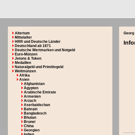
Altertum
Georg 
Mittelalter
HRR und Deutsche Länder
Inf
Deutschland ab 1871
Deutsche Wertmarken und Notgeld
Euro-Münzen
Jetons & Token
Medaillen
Naturalgeld und Primitivgeld
Weltmünzen
Afrika
Asien
Afghanistan
Ägypten
Arabische Emirate
Armenien
Arzach
Aserbaidschan
Bahrain
Bangladesch
Bhutan
Brunei
China
Georgien
Indien