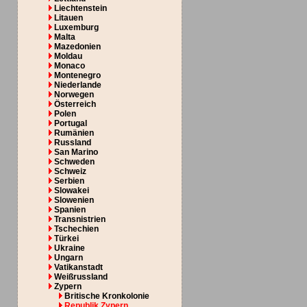
Liechtenstein
Litauen
Luxemburg
Malta
Mazedonien
Moldau
Monaco
Montenegro
Niederlande
Norwegen
Österreich
Polen
Portugal
Rumänien
Russland
San Marino
Schweden
Schweiz
Serbien
Slowakei
Slowenien
Spanien
Transnistrien
Tschechien
Türkei
Ukraine
Ungarn
Vatikanstadt
Weißrussland
Zypern
Britische Kronkolonie
Republik Zypern