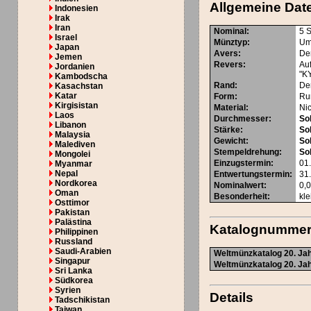
Allgemeine Dat
Indonesien
Irak
Iran
Nominal
:
5 
Israel
Münztyp
:
Um
Japan
Avers
:
Der
Jemen
Revers
:
Au
Jordanien
"K
Kambodscha
Rand
:
Der
Kasachstan
Katar
Form
:
Ru
Kirgisistan
Material
:
Ni
Laos
Durchmesser
:
Sol
Libanon
Stärke
:
Sol
Malaysia
Gewicht
:
Sol
Malediven
Stempeldrehung
:
Sol
Mongolei
Einzugstermin
:
01
Myanmar
Nepal
Entwertungstermin
:
31
Nordkorea
Nominalwert
:
0,
Oman
Besonderheit
:
kl
Osttimor
Pakistan
Palästina
Katalognumme
Philippinen
Russland
Saudi-Arabien
Weltmünzkatalog 20. Jah
Singapur
Weltmünzkatalog 20. Jah
Sri Lanka
Südkorea
Syrien
Details
Tadschikistan
Taiwan