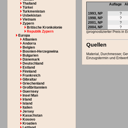
Thailand
Auflage
Ak
Türkei
Turkmenistan
1993,
NP
?
Usbekistan
1998,
NP
?
Vietnam
2001,
NP
?
Zypern
2004,
NP
?
Britische Kronkolonie
Republik Zypern
(prognostizierter Preis in 
Europa
Albanien
Andorra
Quellen
Belgien
Bosnien-Herzegowina
Material, Durchmesser, Ge
Bulgarien
Einzugstermin und Entwert
Dänemark
Deutschland
Estland
Finnland
Frankreich
Gibraltar
Griechenland
Großbritannien
Guernsey
Insel Man
Irland
Island
Italien
Jersey
Kasachstan
Kosovo
Kroatien
Lettland