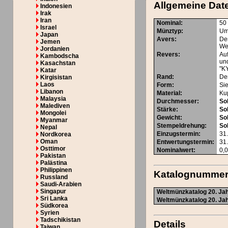
Allgemeine Dat
Indonesien
Irak
Iran
Nominal
:
50
Israel
Münztyp
:
Um
Japan
Avers
:
Der
Jemen
We
Jordanien
Revers
:
Au
Kambodscha
un
Kasachstan
"K
Katar
Rand
:
Der
Kirgisistan
Laos
Form
:
Si
Libanon
Material
:
Ku
Malaysia
Durchmesser
:
Sol
Malediven
Stärke
:
Sol
Mongolei
Gewicht
:
Sol
Myanmar
Stempeldrehung
:
Sol
Nepal
Einzugstermin
:
31
Nordkorea
Oman
Entwertungstermin
:
31
Osttimor
Nominalwert
:
0,
Pakistan
Palästina
Philippinen
Katalognumme
Russland
Saudi-Arabien
Singapur
Weltmünzkatalog 20. Jah
Sri Lanka
Weltmünzkatalog 20. Jah
Südkorea
Syrien
Tadschikistan
Details
Taiwan