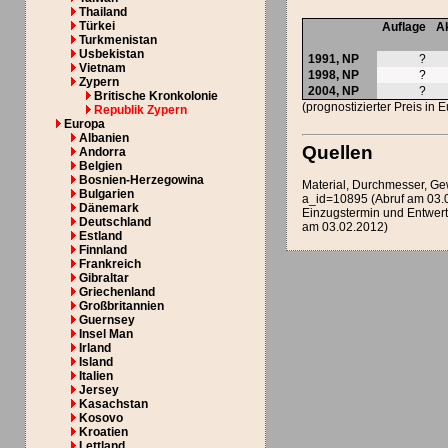
Thailand
Türkei
Auflage
Ak
Turkmenistan
Usbekistan
1991,
NP
?
Vietnam
1998,
NP
?
Zypern
2004,
NP
?
Britische Kronkolonie
(prognostizierter Preis in 
Republik Zypern
Europa
Albanien
Quellen
Andorra
Belgien
Bosnien-Herzegowina
Material, Durchmesser, Ge
Bulgarien
a_id=10895 (Abruf am 03.
Dänemark
Einzugstermin und Entwert
Deutschland
am 03.02.2012)
Estland
Finnland
Frankreich
Gibraltar
Griechenland
Großbritannien
Guernsey
Insel Man
Irland
Island
Italien
Jersey
Kasachstan
Kosovo
Kroatien
Lettland