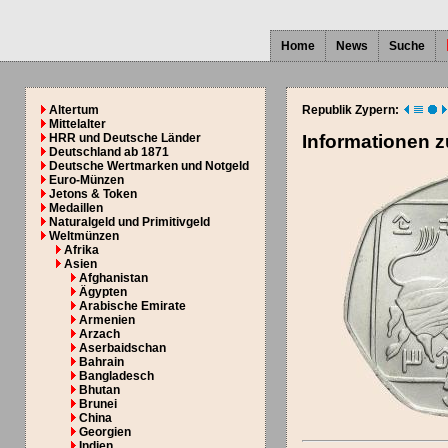
Home
News
Suche
Altertum
Republik Zypern:
Mittelalter
HRR und Deutsche Länder
Informationen 
Deutschland ab 1871
Deutsche Wertmarken und Notgeld
Euro-Münzen
Jetons & Token
Medaillen
Naturalgeld und Primitivgeld
Weltmünzen
Afrika
Asien
Afghanistan
Ägypten
Arabische Emirate
Armenien
Arzach
Aserbaidschan
Bahrain
Bangladesch
Bhutan
Brunei
China
Georgien
Indien