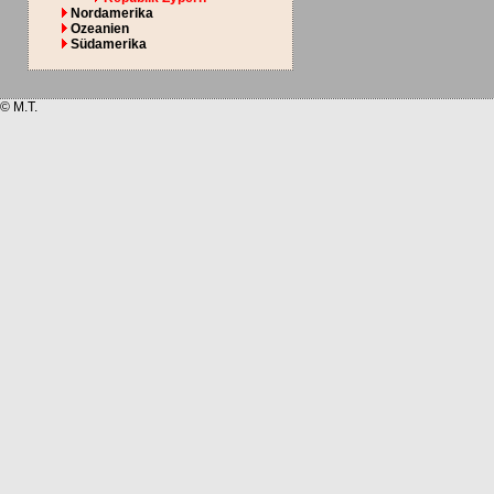
Nordamerika
Ozeanien
Südamerika
© M.T.