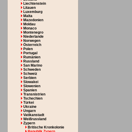
Liechtenstein
Litauen
Luxemburg
Malta
Mazedonien
Moldau
Monaco
Montenegro
Niederlande
Norwegen
Österreich
Polen
Portugal
Rumänien
Russland
San Marino
Schweden
Schweiz
Serbien
Slowakei
Slowenien
Spanien
Transnistrien
Tschechien
Türkei
Ukraine
Ungarn
Vatikanstadt
Weißrussland
Zypern
Britische Kronkolonie
Republik Zypern