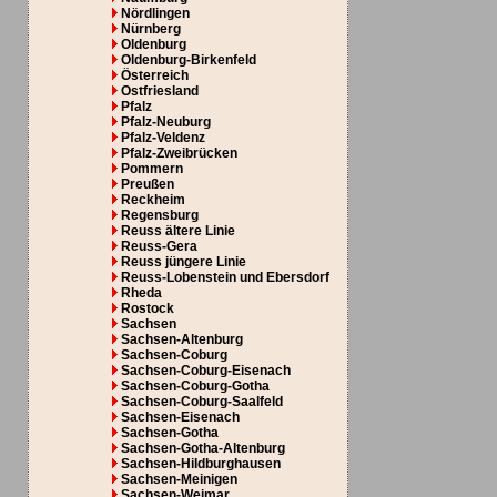
Nördlingen
Nürnberg
Oldenburg
Oldenburg-Birkenfeld
Österreich
Ostfriesland
Pfalz
Pfalz-Neuburg
Pfalz-Veldenz
Pfalz-Zweibrücken
Pommern
Preußen
Reckheim
Regensburg
Reuss ältere Linie
Reuss-Gera
Reuss jüngere Linie
Reuss-Lobenstein und Ebersdorf
Rheda
Rostock
Sachsen
Sachsen-Altenburg
Sachsen-Coburg
Sachsen-Coburg-Eisenach
Sachsen-Coburg-Gotha
Sachsen-Coburg-Saalfeld
Sachsen-Eisenach
Sachsen-Gotha
Sachsen-Gotha-Altenburg
Sachsen-Hildburghausen
Sachsen-Meinigen
Sachsen-Weimar