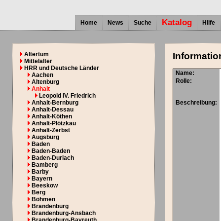
Katalog
Home
News
Suche
Hilfe
Altertum
Informatio
Mittelalter
HRR und Deutsche Länder
Name:
Aachen
Rolle:
Altenburg
Anhalt
Leopold IV. Friedrich
Anhalt-Bernburg
Beschreibung:
Anhalt-Dessau
Anhalt-Köthen
Anhalt-Plötzkau
Anhalt-Zerbst
Augsburg
Baden
Baden-Baden
Baden-Durlach
Bamberg
Barby
Bayern
Beeskow
Berg
Böhmen
Brandenburg
Brandenburg-Ansbach
Brandenburg-Bayreuth