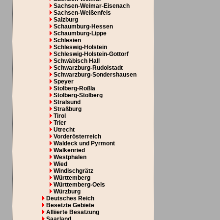
Sachsen-Weimar-Eisenach
Sachsen-Weißenfels
Salzburg
Schaumburg-Hessen
Schaumburg-Lippe
Schlesien
Schleswig-Holstein
Schleswig-Holstein-Gottorf
Schwäbisch Hall
Schwarzburg-Rudolstadt
Schwarzburg-Sondershausen
Speyer
Stolberg-Roßla
Stolberg-Stolberg
Stralsund
Straßburg
Tirol
Trier
Utrecht
Vorderösterreich
Waldeck und Pyrmont
Walkenried
Westphalen
Wied
Windischgrätz
Württemberg
Württemberg-Oels
Würzburg
Deutsches Reich
Besetzte Gebiete
Alliierte Besatzung
Saarland