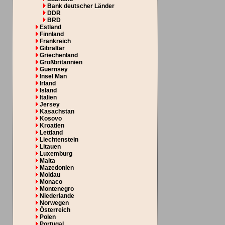
Bank deutscher Länder
DDR
BRD
Estland
Finnland
Frankreich
Gibraltar
Griechenland
Großbritannien
Guernsey
Insel Man
Irland
Island
Italien
Jersey
Kasachstan
Kosovo
Kroatien
Lettland
Liechtenstein
Litauen
Luxemburg
Malta
Mazedonien
Moldau
Monaco
Montenegro
Niederlande
Norwegen
Österreich
Polen
Portugal