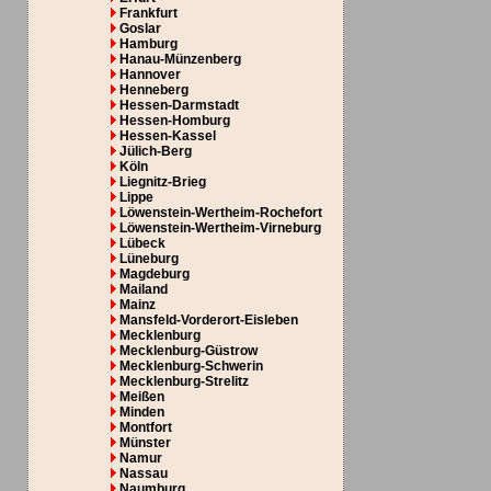
Frankfurt
Goslar
Hamburg
Hanau-Münzenberg
Hannover
Henneberg
Hessen-Darmstadt
Hessen-Homburg
Hessen-Kassel
Jülich-Berg
Köln
Liegnitz-Brieg
Lippe
Löwenstein-Wertheim-Rochefort
Löwenstein-Wertheim-Virneburg
Lübeck
Lüneburg
Magdeburg
Mailand
Mainz
Mansfeld-Vorderort-Eisleben
Mecklenburg
Mecklenburg-Güstrow
Mecklenburg-Schwerin
Mecklenburg-Strelitz
Meißen
Minden
Montfort
Münster
Namur
Nassau
Naumburg