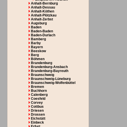
Anhalt-Bernburg
Anhalt-Dessau
Anhalt-Köthen
Anhalt-Plötzkau
Anhalt-Zerbst
Augsburg
Baden
Baden-Baden
Baden-Durlach
Bamberg
Barby
Bayern
Beeskow
Berg
Böhmen
Brandenburg
Brandenburg-Ansbach
Brandenburg-Bayreuth
Braunschweig
Braunschweig-Lüneburg
Braunschweig-Wolfenbüttel
Bremen
Buchhorn
Calenberg
Coesfeld
Corvey
Cottbus
Driesen
Drossen
Eichstätt
Einbeck
Erfurt