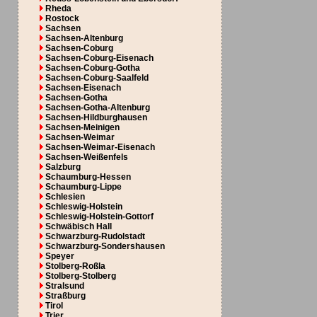
Rheda
Rostock
Sachsen
Sachsen-Altenburg
Sachsen-Coburg
Sachsen-Coburg-Eisenach
Sachsen-Coburg-Gotha
Sachsen-Coburg-Saalfeld
Sachsen-Eisenach
Sachsen-Gotha
Sachsen-Gotha-Altenburg
Sachsen-Hildburghausen
Sachsen-Meinigen
Sachsen-Weimar
Sachsen-Weimar-Eisenach
Sachsen-Weißenfels
Salzburg
Schaumburg-Hessen
Schaumburg-Lippe
Schlesien
Schleswig-Holstein
Schleswig-Holstein-Gottorf
Schwäbisch Hall
Schwarzburg-Rudolstadt
Schwarzburg-Sondershausen
Speyer
Stolberg-Roßla
Stolberg-Stolberg
Stralsund
Straßburg
Tirol
Trier