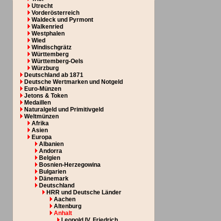
Utrecht
Vorderösterreich
Waldeck und Pyrmont
Walkenried
Westphalen
Wied
Windischgrätz
Württemberg
Württemberg-Oels
Würzburg
Deutschland ab 1871
Deutsche Wertmarken und Notgeld
Euro-Münzen
Jetons & Token
Medaillen
Naturalgeld und Primitivgeld
Weltmünzen
Afrika
Asien
Europa
Albanien
Andorra
Belgien
Bosnien-Herzegowina
Bulgarien
Dänemark
Deutschland
HRR und Deutsche Länder
Aachen
Altenburg
Anhalt
Leopold IV. Friedrich