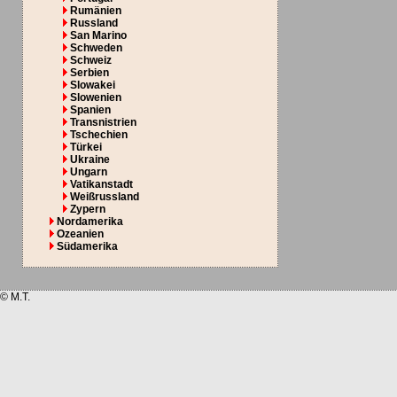
Rumänien
Russland
San Marino
Schweden
Schweiz
Serbien
Slowakei
Slowenien
Spanien
Transnistrien
Tschechien
Türkei
Ukraine
Ungarn
Vatikanstadt
Weißrussland
Zypern
Nordamerika
Ozeanien
Südamerika
© M.T.