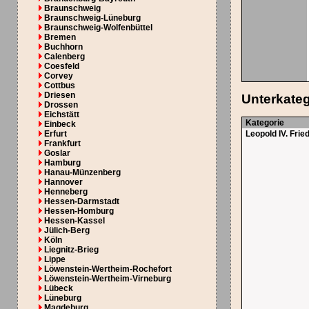
Braunschweig
Braunschweig-Lüneburg
Braunschweig-Wolfenbüttel
Bremen
Buchhorn
Calenberg
Coesfeld
Corvey
Cottbus
Driesen
Unterkate
Drossen
Eichstätt
Kategorie
Einbeck
Erfurt
Leopold IV. Frie
Frankfurt
Goslar
Hamburg
Hanau-Münzenberg
Hannover
Henneberg
Hessen-Darmstadt
Hessen-Homburg
Hessen-Kassel
Jülich-Berg
Köln
Liegnitz-Brieg
Lippe
Löwenstein-Wertheim-Rochefort
Löwenstein-Wertheim-Virneburg
Lübeck
Lüneburg
Magdeburg