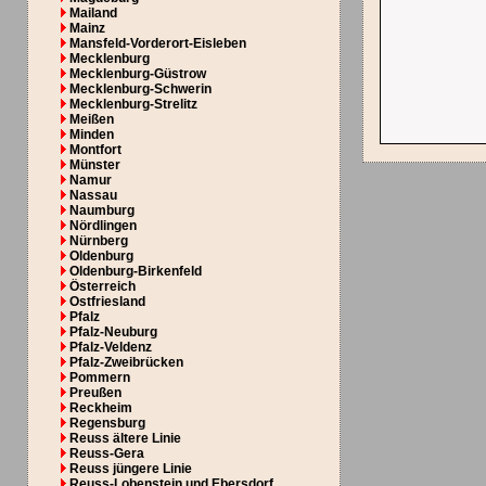
Mailand
Mainz
Mansfeld-Vorderort-Eisleben
Mecklenburg
Mecklenburg-Güstrow
Mecklenburg-Schwerin
Mecklenburg-Strelitz
Meißen
Minden
Montfort
Münster
Namur
Nassau
Naumburg
Nördlingen
Nürnberg
Oldenburg
Oldenburg-Birkenfeld
Österreich
Ostfriesland
Pfalz
Pfalz-Neuburg
Pfalz-Veldenz
Pfalz-Zweibrücken
Pommern
Preußen
Reckheim
Regensburg
Reuss ältere Linie
Reuss-Gera
Reuss jüngere Linie
Reuss-Lobenstein und Ebersdorf