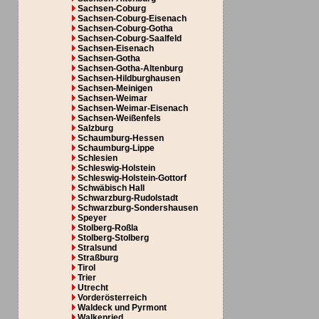
Sachsen-Coburg
Sachsen-Coburg-Eisenach
Sachsen-Coburg-Gotha
Sachsen-Coburg-Saalfeld
Sachsen-Eisenach
Sachsen-Gotha
Sachsen-Gotha-Altenburg
Sachsen-Hildburghausen
Sachsen-Meinigen
Sachsen-Weimar
Sachsen-Weimar-Eisenach
Sachsen-Weißenfels
Salzburg
Schaumburg-Hessen
Schaumburg-Lippe
Schlesien
Schleswig-Holstein
Schleswig-Holstein-Gottorf
Schwäbisch Hall
Schwarzburg-Rudolstadt
Schwarzburg-Sondershausen
Speyer
Stolberg-Roßla
Stolberg-Stolberg
Stralsund
Straßburg
Tirol
Trier
Utrecht
Vorderösterreich
Waldeck und Pyrmont
Walkenried