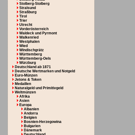
Stolberg-Stolberg
Stralsund
Straßburg
Tirol
Trier
Utrecht
Vorderösterreich
Waldeck und Pyrmont
Walkenried
Westphalen
Wied
Windischgrätz
Württemberg
Württemberg-Oels
Würzburg
Deutschland ab 1871
Deutsche Wertmarken und Notgeld
Euro-Münzen
Jetons & Token
Medaillen
Naturalgeld und Primitivgeld
Weltmünzen
Afrika
Asien
Europa
Albanien
Andorra
Belgien
Bosnien-Herzegowina
Bulgarien
Dänemark
Deutschland