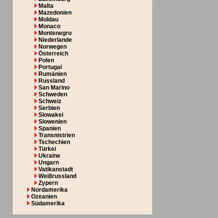
Malta
Mazedonien
Moldau
Monaco
Montenegro
Niederlande
Norwegen
Österreich
Polen
Portugal
Rumänien
Russland
San Marino
Schweden
Schweiz
Serbien
Slowakei
Slowenien
Spanien
Transnistrien
Tschechien
Türkei
Ukraine
Ungarn
Vatikanstadt
Weißrussland
Zypern
Nordamerika
Ozeanien
Südamerika