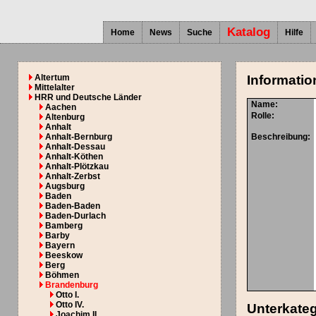
Katalog
Home
News
Suche
Hilfe
Altertum
Informatio
Mittelalter
HRR und Deutsche Länder
Name:
Aachen
Rolle:
Altenburg
Anhalt
Anhalt-Bernburg
Beschreibung:
Anhalt-Dessau
Anhalt-Köthen
Anhalt-Plötzkau
Anhalt-Zerbst
Augsburg
Baden
Baden-Baden
Baden-Durlach
Bamberg
Barby
Bayern
Beeskow
Berg
Böhmen
Brandenburg
Otto I.
Otto IV.
Unterkate
Joachim II.