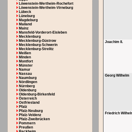
Löwenstein-Wertheim-Rochefort
Löwenstein-Wertheim-Virneburg
Lübeck
Lüneburg
Magdeburg
Mailand
Mainz
Mansfeld-Vorderort-Eisleben
Mecklenburg
Mecklenburg-Güstrow
Joachim II.
Mecklenburg-Schwerin
Mecklenburg-Strelitz
Meißen
Minden
Montfort
Münster
Namur
Nassau
Georg Wilhelm
Naumburg
Nördlingen
Nürnberg
Oldenburg
Oldenburg-Birkenfeld
Österreich
Ostfriesland
Pfalz
Pfalz-Neuburg
Friedrich Wilhe
Pfalz-Veldenz
Pfalz-Zweibrücken
Pommern
Preußen
Reckheim