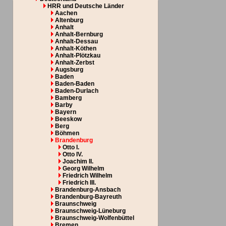
HRR und Deutsche Länder
Aachen
Altenburg
Anhalt
Anhalt-Bernburg
Anhalt-Dessau
Anhalt-Köthen
Anhalt-Plötzkau
Anhalt-Zerbst
Augsburg
Baden
Baden-Baden
Baden-Durlach
Bamberg
Barby
Bayern
Beeskow
Berg
Böhmen
Brandenburg
Otto I.
Otto IV.
Joachim II.
Georg Wilhelm
Friedrich Wilhelm
Friedrich III.
Brandenburg-Ansbach
Brandenburg-Bayreuth
Braunschweig
Braunschweig-Lüneburg
Braunschweig-Wolfenbüttel
Bremen