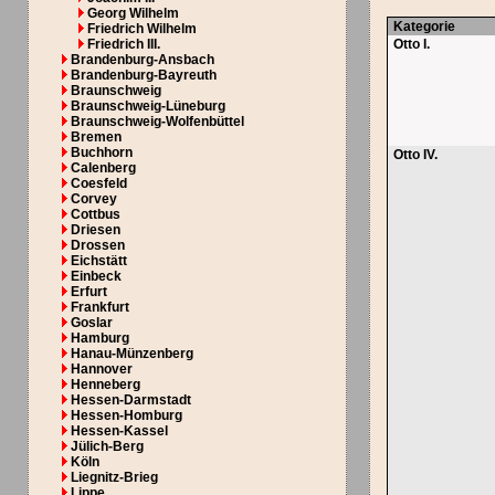
Georg Wilhelm
Kategorie
Friedrich Wilhelm
Friedrich III.
Otto I.
Brandenburg-Ansbach
Brandenburg-Bayreuth
Braunschweig
Braunschweig-Lüneburg
Braunschweig-Wolfenbüttel
Bremen
Buchhorn
Otto IV.
Calenberg
Coesfeld
Corvey
Cottbus
Driesen
Drossen
Eichstätt
Einbeck
Erfurt
Frankfurt
Goslar
Hamburg
Hanau-Münzenberg
Hannover
Henneberg
Hessen-Darmstadt
Hessen-Homburg
Hessen-Kassel
Jülich-Berg
Köln
Liegnitz-Brieg
Lippe