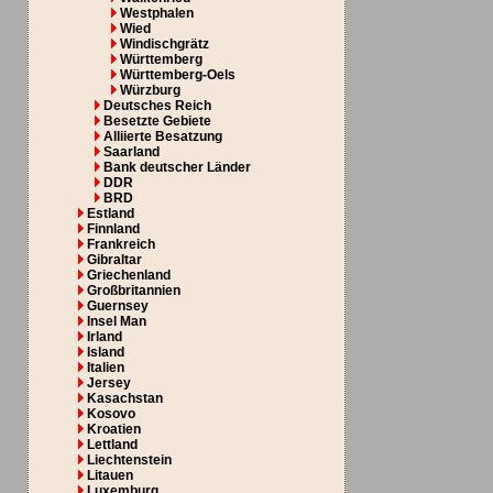
Westphalen
Wied
Windischgrätz
Württemberg
Württemberg-Oels
Würzburg
Deutsches Reich
Besetzte Gebiete
Alliierte Besatzung
Saarland
Bank deutscher Länder
DDR
BRD
Estland
Finnland
Frankreich
Gibraltar
Griechenland
Großbritannien
Guernsey
Insel Man
Irland
Island
Italien
Jersey
Kasachstan
Kosovo
Kroatien
Lettland
Liechtenstein
Litauen
Luxemburg