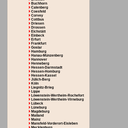
Buchhorn
Calenberg
Coesfeld
Corvey
Cottbus
Driesen
Drossen
Eichstätt
Einbeck
Erfurt
Frankfurt
Goslar
Hamburg
Hanau-Münzenberg
Hannover
Henneberg
Hessen-Darmstadt
Hessen-Homburg
Hessen-Kassel
Jülich-Berg
Köln
Liegnitz-Brieg
Lippe
Löwenstein-Wertheim-Rochefort
Löwenstein-Wertheim-Virneburg
Lübeck
Lüneburg
Magdeburg
Mailand
Mainz
Mansfeld-Vorderort-Eisleben
Mecklenburg