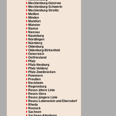
Mecklenburg-Güstrow
Mecklenburg-Schwerin
Mecklenburg-Strelitz
Meißen
Minden
Montfort
Münster
Namur
Nassau
Naumburg
Nördlingen
Nürnberg
Oldenburg
Oldenburg-Birkenfeld
Österreich
Ostfriesland
Pfalz
Pfalz-Neuburg
Pfalz-Veldenz
Pfalz-Zweibrücken
Pommern
Preußen
Reckheim
Regensburg
Reuss ältere Linie
Reuss-Gera
Reuss jüngere Linie
Reuss-Lobenstein und Ebersdorf
Rheda
Rostock
Sachsen
Sachsen-Altenburg