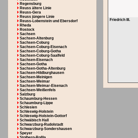
Regensburg
Reuss ältere Linie
Reuss-Gera
Reuss jüngere Linie
Friedrich III.
Reuss-Lobenstein und Ebersdorf
Rheda
Rostock
Sachsen
Sachsen-Altenburg
Sachsen-Coburg
Sachsen-Coburg-Eisenach
Sachsen-Coburg-Gotha
Sachsen-Coburg-Saalfeld
Sachsen-Eisenach
Sachsen-Gotha
Sachsen-Gotha-Altenburg
Sachsen-Hildburghausen
Sachsen-Meinigen
Sachsen-Weimar
Sachsen-Weimar-Eisenach
Sachsen-Weißenfels
Salzburg
Schaumburg-Hessen
Schaumburg-Lippe
Schlesien
Schleswig-Holstein
Schleswig-Holstein-Gottorf
Schwäbisch Hall
Schwarzburg-Rudolstadt
Schwarzburg-Sondershausen
Speyer
Stolberg-Roßla