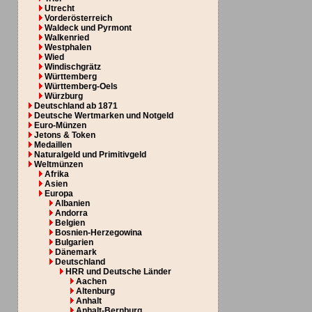
Utrecht
Vorderösterreich
Waldeck und Pyrmont
Walkenried
Westphalen
Wied
Windischgrätz
Württemberg
Württemberg-Oels
Würzburg
Deutschland ab 1871
Deutsche Wertmarken und Notgeld
Euro-Münzen
Jetons & Token
Medaillen
Naturalgeld und Primitivgeld
Weltmünzen
Afrika
Asien
Europa
Albanien
Andorra
Belgien
Bosnien-Herzegowina
Bulgarien
Dänemark
Deutschland
HRR und Deutsche Länder
Aachen
Altenburg
Anhalt
Anhalt-Bernburg