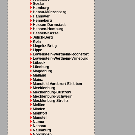
Goslar
Hamburg
Hanau-Münzenberg
Hannover
Henneberg
Hessen-Darmstadt
Hessen-Homburg
Hessen-Kassel
Jülich-Berg
Köln
Liegnitz-Brieg
Lippe
Löwenstein-Wertheim-Rochefort
Löwenstein-Wertheim-Virneburg
Lübeck
Lüneburg
Magdeburg
Mailand
Mainz
Mansfeld-Vorderort-Eisleben
Mecklenburg
Mecklenburg-Güstrow
Mecklenburg-Schwerin
Mecklenburg-Strelitz
Meißen
Minden
Montfort
Münster
Namur
Nassau
Naumburg
Nördlingen