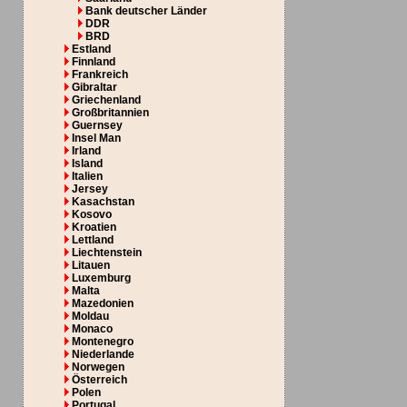
Bank deutscher Länder
DDR
BRD
Estland
Finnland
Frankreich
Gibraltar
Griechenland
Großbritannien
Guernsey
Insel Man
Irland
Island
Italien
Jersey
Kasachstan
Kosovo
Kroatien
Lettland
Liechtenstein
Litauen
Luxemburg
Malta
Mazedonien
Moldau
Monaco
Montenegro
Niederlande
Norwegen
Österreich
Polen
Portugal