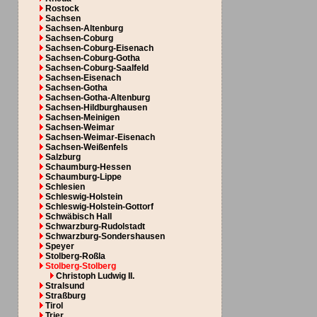
Rostock
Sachsen
Sachsen-Altenburg
Sachsen-Coburg
Sachsen-Coburg-Eisenach
Sachsen-Coburg-Gotha
Sachsen-Coburg-Saalfeld
Sachsen-Eisenach
Sachsen-Gotha
Sachsen-Gotha-Altenburg
Sachsen-Hildburghausen
Sachsen-Meinigen
Sachsen-Weimar
Sachsen-Weimar-Eisenach
Sachsen-Weißenfels
Salzburg
Schaumburg-Hessen
Schaumburg-Lippe
Schlesien
Schleswig-Holstein
Schleswig-Holstein-Gottorf
Schwäbisch Hall
Schwarzburg-Rudolstadt
Schwarzburg-Sondershausen
Speyer
Stolberg-Roßla
Stolberg-Stolberg
Christoph Ludwig II.
Stralsund
Straßburg
Tirol
Trier