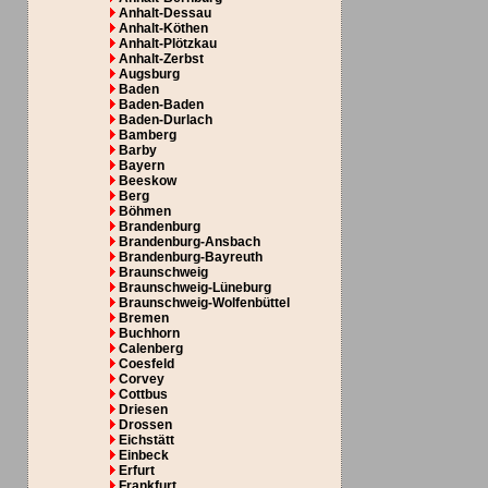
Anhalt-Dessau
Anhalt-Köthen
Anhalt-Plötzkau
Anhalt-Zerbst
Augsburg
Baden
Baden-Baden
Baden-Durlach
Bamberg
Barby
Bayern
Beeskow
Berg
Böhmen
Brandenburg
Brandenburg-Ansbach
Brandenburg-Bayreuth
Braunschweig
Braunschweig-Lüneburg
Braunschweig-Wolfenbüttel
Bremen
Buchhorn
Calenberg
Coesfeld
Corvey
Cottbus
Driesen
Drossen
Eichstätt
Einbeck
Erfurt
Frankfurt