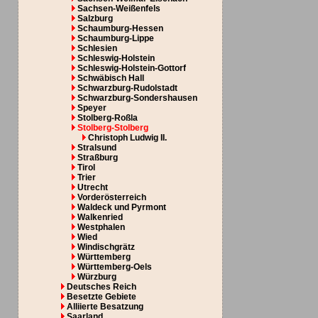
Sachsen-Weißenfels
Salzburg
Schaumburg-Hessen
Schaumburg-Lippe
Schlesien
Schleswig-Holstein
Schleswig-Holstein-Gottorf
Schwäbisch Hall
Schwarzburg-Rudolstadt
Schwarzburg-Sondershausen
Speyer
Stolberg-Roßla
Stolberg-Stolberg
Christoph Ludwig II.
Stralsund
Straßburg
Tirol
Trier
Utrecht
Vorderösterreich
Waldeck und Pyrmont
Walkenried
Westphalen
Wied
Windischgrätz
Württemberg
Württemberg-Oels
Würzburg
Deutsches Reich
Besetzte Gebiete
Alliierte Besatzung
Saarland