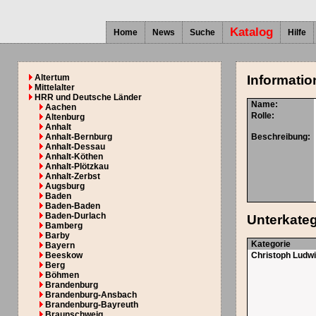
Katalog
Home
News
Suche
Hilfe
Altertum
Informatio
Mittelalter
HRR und Deutsche Länder
Name:
Aachen
Rolle:
Altenburg
Anhalt
Anhalt-Bernburg
Beschreibung:
Anhalt-Dessau
Anhalt-Köthen
Anhalt-Plötzkau
Anhalt-Zerbst
Augsburg
Baden
Baden-Baden
Baden-Durlach
Unterkate
Bamberg
Barby
Kategorie
Bayern
Beeskow
Christoph Ludwig
Berg
Böhmen
Brandenburg
Brandenburg-Ansbach
Brandenburg-Bayreuth
Braunschweig