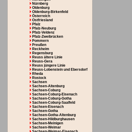
Nürnberg
Oldenburg
Oldenburg-Birkenfeld
Österreich
Ostfriesland
Pfalz
Pfalz-Neuburg
Pfalz-Veldenz
Pfalz-Zweibrücken
Pommern
Preußen
Reckheim
Regensburg
Reuss ältere Linie
Reuss-Gera
Reuss jüngere Linie
Reuss-Lobenstein und Ebersdorf
Rheda
Rostock
Sachsen
Sachsen-Altenburg
Sachsen-Coburg
Sachsen-Coburg-Eisenach
Sachsen-Coburg-Gotha
Sachsen-Coburg-Saalfeld
Sachsen-Eisenach
Sachsen-Gotha
Sachsen-Gotha-Altenburg
Sachsen-Hildburghausen
Sachsen-Meinigen
Sachsen-Weimar
Sachsen-Weimar-Eisenach