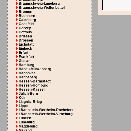
Braunschweig-Lüneburg
Braunschweig-Wolfenbüttel
Bremen
Buchhorn
Calenberg
Coesfeld
Corvey
Cottbus
Driesen
Drossen
Eichstätt
Einbeck
Erfurt
Frankfurt
Goslar
Hamburg
Hanau-Münzenberg
Hannover
Henneberg
Hessen-Darmstadt
Hessen-Homburg
Hessen-Kassel
Jülich-Berg
Köln
Liegnitz-Brieg
Lippe
Löwenstein-Wertheim-Rochefort
Löwenstein-Wertheim-Virneburg
Lübeck
Lüneburg
Magdeburg
Mailand