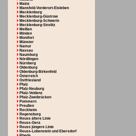
Mainz
Mansfeld-Vorderort-Eisleben
Mecklenburg
Mecklenburg-Güstrow
Mecklenburg-Schwerin
Mecklenburg-Strelitz
Meißen
Minden
Montfort
Münster
Namur
Nassau
Naumburg
Nördlingen
Nürnberg
Oldenburg
Oldenburg-Birkenfeld
Österreich
Ostfriesland
Pfalz
Pfalz-Neuburg
Pfalz-Veldenz
Pfalz-Zweibrücken
Pommern
Preußen
Reckheim
Regensburg
Reuss ältere Linie
Reuss-Gera
Reuss jüngere Linie
Reuss-Lobenstein und Ebersdorf
Rheda