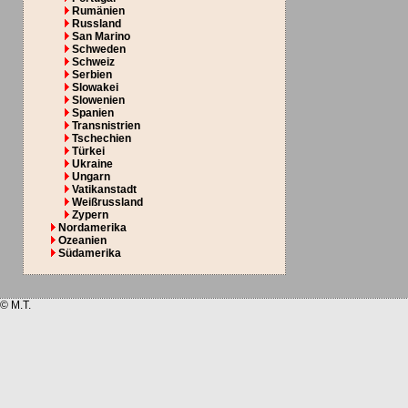
Rumänien
Russland
San Marino
Schweden
Schweiz
Serbien
Slowakei
Slowenien
Spanien
Transnistrien
Tschechien
Türkei
Ukraine
Ungarn
Vatikanstadt
Weißrussland
Zypern
Nordamerika
Ozeanien
Südamerika
© M.T.