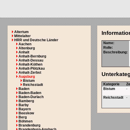
Altertum
Informatio
Mittelalter
HRR und Deutsche Länder
Name:
Aachen
Rolle:
Altenburg
Anhalt
Beschreibung:
Anhalt-Bernburg
Anhalt-Dessau
Anhalt-Köthen
Anhalt-Plötzkau
Anhalt-Zerbst
Unterkate
Augsburg
Bistum
Kategorie
Z
Reichsstadt
Baden
Bistum
-
Baden-Baden
Baden-Durlach
Reichsstadt
-
Bamberg
Barby
Bayern
Beeskow
Berg
Böhmen
Brandenburg
Brandenburg-Ansbach