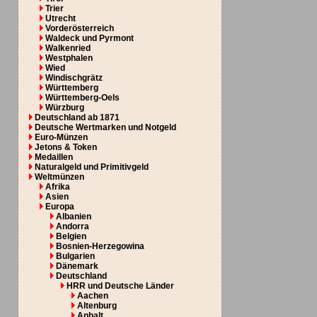
Trier
Utrecht
Vorderösterreich
Waldeck und Pyrmont
Walkenried
Westphalen
Wied
Windischgrätz
Württemberg
Württemberg-Oels
Würzburg
Deutschland ab 1871
Deutsche Wertmarken und Notgeld
Euro-Münzen
Jetons & Token
Medaillen
Naturalgeld und Primitivgeld
Weltmünzen
Afrika
Asien
Europa
Albanien
Andorra
Belgien
Bosnien-Herzegowina
Bulgarien
Dänemark
Deutschland
HRR und Deutsche Länder
Aachen
Altenburg
Anhalt