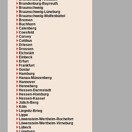
Brandenburg-Bayreuth
Braunschweig
Braunschweig-Lüneburg
Braunschweig-Wolfenbüttel
Bremen
Buchhorn
Calenberg
Coesfeld
Corvey
Cottbus
Driesen
Drossen
Eichstätt
Einbeck
Erfurt
Frankfurt
Goslar
Hamburg
Hanau-Münzenberg
Hannover
Henneberg
Hessen-Darmstadt
Hessen-Homburg
Hessen-Kassel
Jülich-Berg
Köln
Liegnitz-Brieg
Lippe
Löwenstein-Wertheim-Rochefort
Löwenstein-Wertheim-Virneburg
Lübeck
Lüneburg