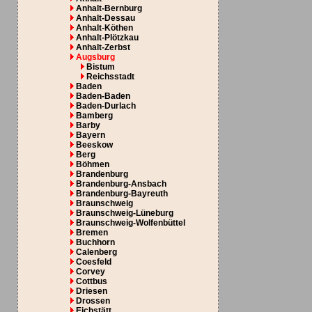
Anhalt-Bernburg
Anhalt-Dessau
Anhalt-Köthen
Anhalt-Plötzkau
Anhalt-Zerbst
Augsburg
Bistum
Reichsstadt
Baden
Baden-Baden
Baden-Durlach
Bamberg
Barby
Bayern
Beeskow
Berg
Böhmen
Brandenburg
Brandenburg-Ansbach
Brandenburg-Bayreuth
Braunschweig
Braunschweig-Lüneburg
Braunschweig-Wolfenbüttel
Bremen
Buchhorn
Calenberg
Coesfeld
Corvey
Cottbus
Driesen
Drossen
Eichstätt