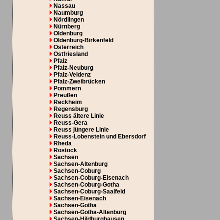
Nassau
Naumburg
Nördlingen
Nürnberg
Oldenburg
Oldenburg-Birkenfeld
Österreich
Ostfriesland
Pfalz
Pfalz-Neuburg
Pfalz-Veldenz
Pfalz-Zweibrücken
Pommern
Preußen
Reckheim
Regensburg
Reuss ältere Linie
Reuss-Gera
Reuss jüngere Linie
Reuss-Lobenstein und Ebersdorf
Rheda
Rostock
Sachsen
Sachsen-Altenburg
Sachsen-Coburg
Sachsen-Coburg-Eisenach
Sachsen-Coburg-Gotha
Sachsen-Coburg-Saalfeld
Sachsen-Eisenach
Sachsen-Gotha
Sachsen-Gotha-Altenburg
Sachsen-Hildburghausen