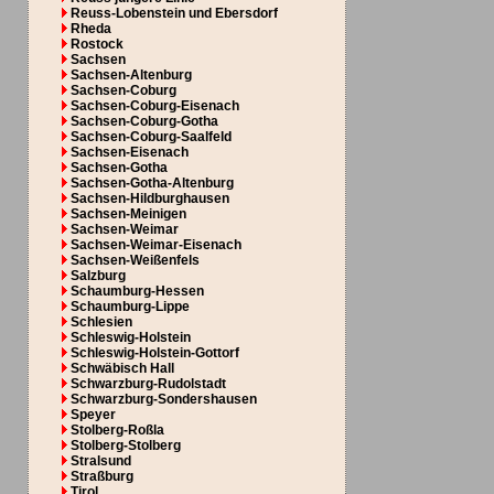
Reuss-Lobenstein und Ebersdorf
Rheda
Rostock
Sachsen
Sachsen-Altenburg
Sachsen-Coburg
Sachsen-Coburg-Eisenach
Sachsen-Coburg-Gotha
Sachsen-Coburg-Saalfeld
Sachsen-Eisenach
Sachsen-Gotha
Sachsen-Gotha-Altenburg
Sachsen-Hildburghausen
Sachsen-Meinigen
Sachsen-Weimar
Sachsen-Weimar-Eisenach
Sachsen-Weißenfels
Salzburg
Schaumburg-Hessen
Schaumburg-Lippe
Schlesien
Schleswig-Holstein
Schleswig-Holstein-Gottorf
Schwäbisch Hall
Schwarzburg-Rudolstadt
Schwarzburg-Sondershausen
Speyer
Stolberg-Roßla
Stolberg-Stolberg
Stralsund
Straßburg
Tirol