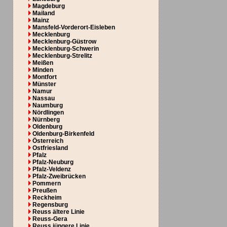
Magdeburg
Mailand
Mainz
Mansfeld-Vorderort-Eisleben
Mecklenburg
Mecklenburg-Güstrow
Mecklenburg-Schwerin
Mecklenburg-Strelitz
Meißen
Minden
Montfort
Münster
Namur
Nassau
Naumburg
Nördlingen
Nürnberg
Oldenburg
Oldenburg-Birkenfeld
Österreich
Ostfriesland
Pfalz
Pfalz-Neuburg
Pfalz-Veldenz
Pfalz-Zweibrücken
Pommern
Preußen
Reckheim
Regensburg
Reuss ältere Linie
Reuss-Gera
Reuss jüngere Linie