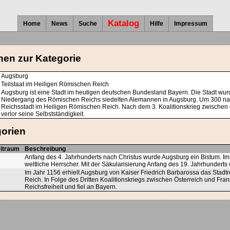
Katalog
Home
News
Suche
Hilfe
Impressum
nen zur Kategorie
Augsburg
Teilstaat im Heiligen Römischen Reich
Augsburg ist eine Stadt im heutigen deutschen Bundesland Bayern. Die Stadt wur
Niedergang des Römischen Reichs siedelten Alemannen in Augsburg. Um 300 nach
Reichsstadt im Heiligen Römischen Reich. Nach dem 3. Koalitionskrieg zwischen 
verlor seine Selbstständigkeit.
gorien
eitraum
Beschreibung
Anfang des 4. Jahrhunderts nach Christus wurde Augsburg ein Bistum. I
weltliche Herrscher. Mit der Säkularisierung Anfang des 19. Jahrhundert
Im Jahr 1156 erhielt Augsburg von Kaiser Friedrich Barbarossa das Stadt
Reich. In Folge des Dritten Koalitionskriegs zwischen Österreich und Fra
Reichsfreiheit und fiel an Bayern.