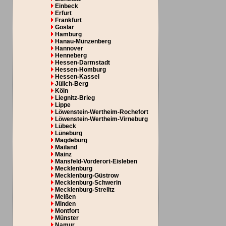
Einbeck
Erfurt
Frankfurt
Goslar
Hamburg
Hanau-Münzenberg
Hannover
Henneberg
Hessen-Darmstadt
Hessen-Homburg
Hessen-Kassel
Jülich-Berg
Köln
Liegnitz-Brieg
Lippe
Löwenstein-Wertheim-Rochefort
Löwenstein-Wertheim-Virneburg
Lübeck
Lüneburg
Magdeburg
Mailand
Mainz
Mansfeld-Vorderort-Eisleben
Mecklenburg
Mecklenburg-Güstrow
Mecklenburg-Schwerin
Mecklenburg-Strelitz
Meißen
Minden
Montfort
Münster
Namur