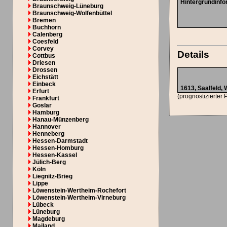
Hintergrundinfo
Braunschweig-Lüneburg
Braunschweig-Wolfenbüttel
Bremen
Buchhorn
Calenberg
Coesfeld
Corvey
Details
Cottbus
Driesen
Drossen
Eichstätt
Einbeck
1613, Saalfeld,
Erfurt
(prognostizierter 
Frankfurt
Goslar
Hamburg
Hanau-Münzenberg
Hannover
Henneberg
Hessen-Darmstadt
Hessen-Homburg
Hessen-Kassel
Jülich-Berg
Köln
Liegnitz-Brieg
Lippe
Löwenstein-Wertheim-Rochefort
Löwenstein-Wertheim-Virneburg
Lübeck
Lüneburg
Magdeburg
Mailand