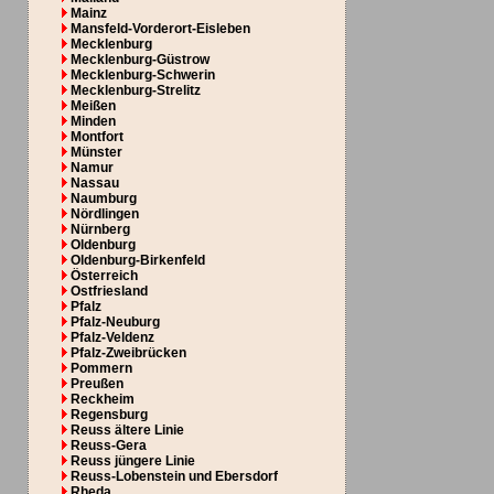
Mainz
Mansfeld-Vorderort-Eisleben
Mecklenburg
Mecklenburg-Güstrow
Mecklenburg-Schwerin
Mecklenburg-Strelitz
Meißen
Minden
Montfort
Münster
Namur
Nassau
Naumburg
Nördlingen
Nürnberg
Oldenburg
Oldenburg-Birkenfeld
Österreich
Ostfriesland
Pfalz
Pfalz-Neuburg
Pfalz-Veldenz
Pfalz-Zweibrücken
Pommern
Preußen
Reckheim
Regensburg
Reuss ältere Linie
Reuss-Gera
Reuss jüngere Linie
Reuss-Lobenstein und Ebersdorf
Rheda