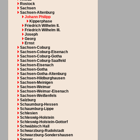
Rostock
Sachsen
Sachsen-Altenburg
Johann Philipp
Kipperphase
Friedrich Wilhelm II.
Friedrich Wilhelm III.
Joseph
Georg
Ernst
Sachsen-Coburg
Sachsen-Coburg-Eisenach
Sachsen-Coburg-Gotha
Sachsen-Coburg-Saalfeld
Sachsen-Eisenach
Sachsen-Gotha
Sachsen-Gotha-Altenburg
Sachsen-Hildburghausen
Sachsen-Meinigen
Sachsen-Weimar
Sachsen-Weimar-Eisenach
Sachsen-Weißenfels
Salzburg
Schaumburg-Hessen
Schaumburg-Lippe
Schlesien
Schleswig-Holstein
Schleswig-Holstein-Gottorf
Schwäbisch Hall
Schwarzburg-Rudolstadt
Schwarzburg-Sondershausen
Speyer