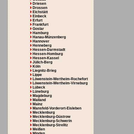
Driesen
Drossen
Eichstätt
Einbeck
Erfurt
Frankfurt
Goslar
Hamburg
Hanau-Münzenberg
Hannover
Henneberg
Hessen-Darmstadt
Hessen-Homburg
Hessen-Kassel
Jülich-Berg
Köln
Liegnitz-Brieg
Lippe
Löwenstein-Wertheim-Rochefort
Löwenstein-Wertheim-Virneburg
Lübeck
Lüneburg
Magdeburg
Mailand
Mainz
Mansfeld-Vorderort-Eisleben
Mecklenburg
Mecklenburg-Güstrow
Mecklenburg-Schwerin
Mecklenburg-Strelitz
Meißen
Minden