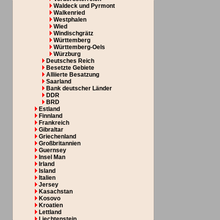
Waldeck und Pyrmont
Walkenried
Westphalen
Wied
Windischgrätz
Württemberg
Württemberg-Oels
Würzburg
Deutsches Reich
Besetzte Gebiete
Alliierte Besatzung
Saarland
Bank deutscher Länder
DDR
BRD
Estland
Finnland
Frankreich
Gibraltar
Griechenland
Großbritannien
Guernsey
Insel Man
Irland
Island
Italien
Jersey
Kasachstan
Kosovo
Kroatien
Lettland
Liechtenstein