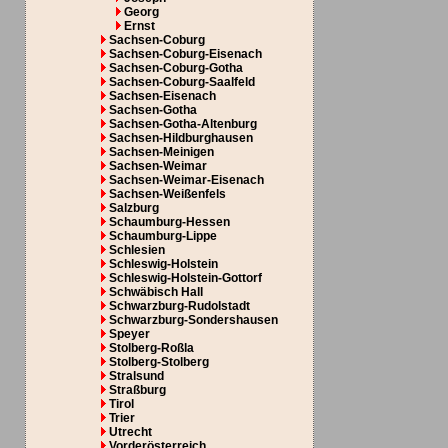
Georg
Ernst
Sachsen-Coburg
Sachsen-Coburg-Eisenach
Sachsen-Coburg-Gotha
Sachsen-Coburg-Saalfeld
Sachsen-Eisenach
Sachsen-Gotha
Sachsen-Gotha-Altenburg
Sachsen-Hildburghausen
Sachsen-Meinigen
Sachsen-Weimar
Sachsen-Weimar-Eisenach
Sachsen-Weißenfels
Salzburg
Schaumburg-Hessen
Schaumburg-Lippe
Schlesien
Schleswig-Holstein
Schleswig-Holstein-Gottorf
Schwäbisch Hall
Schwarzburg-Rudolstadt
Schwarzburg-Sondershausen
Speyer
Stolberg-Roßla
Stolberg-Stolberg
Stralsund
Straßburg
Tirol
Trier
Utrecht
Vorderösterreich