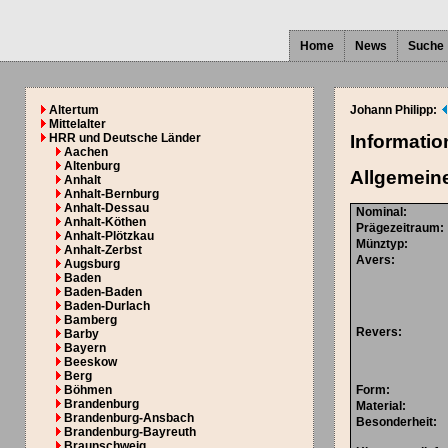
Home
News
Suche
Altertum
Johann Philipp:
Mittelalter
HRR und Deutsche Länder
Informati
Aachen
Altenburg
Allgemein
Anhalt
Anhalt-Bernburg
Anhalt-Dessau
Nominal
:
Anhalt-Köthen
Prägezeitraum
:
Anhalt-Plötzkau
Münztyp
:
Anhalt-Zerbst
Avers
:
Augsburg
Baden
Baden-Baden
Baden-Durlach
Bamberg
Revers
:
Barby
Bayern
Beeskow
Berg
Böhmen
Form
:
Brandenburg
Material
:
Brandenburg-Ansbach
Besonderheit
:
Brandenburg-Bayreuth
Braunschweig