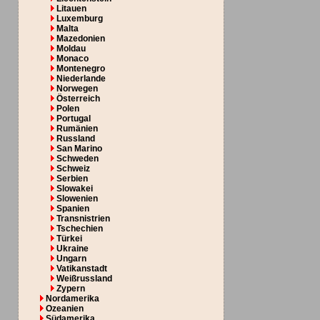
Litauen
Luxemburg
Malta
Mazedonien
Moldau
Monaco
Montenegro
Niederlande
Norwegen
Österreich
Polen
Portugal
Rumänien
Russland
San Marino
Schweden
Schweiz
Serbien
Slowakei
Slowenien
Spanien
Transnistrien
Tschechien
Türkei
Ukraine
Ungarn
Vatikanstadt
Weißrussland
Zypern
Nordamerika
Ozeanien
Südamerika