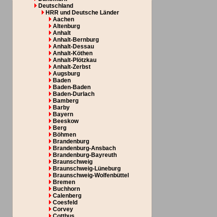
Deutschland
HRR und Deutsche Länder
Aachen
Altenburg
Anhalt
Anhalt-Bernburg
Anhalt-Dessau
Anhalt-Köthen
Anhalt-Plötzkau
Anhalt-Zerbst
Augsburg
Baden
Baden-Baden
Baden-Durlach
Bamberg
Barby
Bayern
Beeskow
Berg
Böhmen
Brandenburg
Brandenburg-Ansbach
Brandenburg-Bayreuth
Braunschweig
Braunschweig-Lüneburg
Braunschweig-Wolfenbüttel
Bremen
Buchhorn
Calenberg
Coesfeld
Corvey
Cottbus