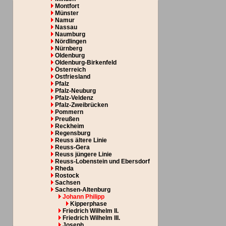
Montfort
Münster
Namur
Nassau
Naumburg
Nördlingen
Nürnberg
Oldenburg
Oldenburg-Birkenfeld
Österreich
Ostfriesland
Pfalz
Pfalz-Neuburg
Pfalz-Veldenz
Pfalz-Zweibrücken
Pommern
Preußen
Reckheim
Regensburg
Reuss ältere Linie
Reuss-Gera
Reuss jüngere Linie
Reuss-Lobenstein und Ebersdorf
Rheda
Rostock
Sachsen
Sachsen-Altenburg
Johann Philipp
Kipperphase
Friedrich Wilhelm II.
Friedrich Wilhelm III.
Joseph