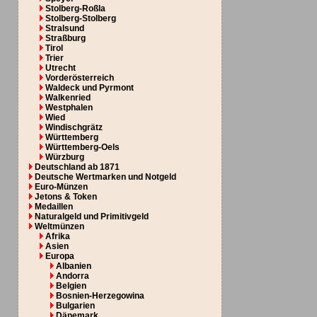
Stolberg-Roßla
Stolberg-Stolberg
Stralsund
Straßburg
Tirol
Trier
Utrecht
Vorderösterreich
Waldeck und Pyrmont
Walkenried
Westphalen
Wied
Windischgrätz
Württemberg
Württemberg-Oels
Würzburg
Deutschland ab 1871
Deutsche Wertmarken und Notgeld
Euro-Münzen
Jetons & Token
Medaillen
Naturalgeld und Primitivgeld
Weltmünzen
Afrika
Asien
Europa
Albanien
Andorra
Belgien
Bosnien-Herzegowina
Bulgarien
Dänemark