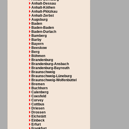
Anhalt-Dessau
Anhalt-Köthen
Anhalt-Plötzkau
Anhalt-Zerbst
Augsburg
Baden
Baden-Baden
Baden-Durlach
Bamberg
Barby
Bayern
Beeskow
Berg
Böhmen
Brandenburg
Brandenburg-Ansbach
Brandenburg-Bayreuth
Braunschweig
Braunschweig-Lüneburg
Braunschweig-Wolfenbüttel
Bremen
Buchhorn
Calenberg
Coesfeld
Corvey
Cottbus
Driesen
Drossen
Eichstätt
Einbeck
Erfurt
Frankfurt