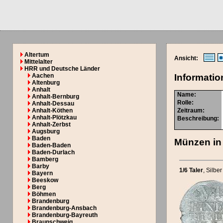
Altertum
Ansicht:
Mittelalter
HRR und Deutsche Länder
Aachen
Informatio
Altenburg
Anhalt
Name:
Anhalt-Bernburg
Rolle:
Anhalt-Dessau
Anhalt-Köthen
Zeitraum:
Anhalt-Plötzkau
Beschreibung:
Anhalt-Zerbst
Augsburg
Baden
Münzen in 
Baden-Baden
Baden-Durlach
Bamberg
Barby
1/6 Taler
, Silber
Bayern
Beeskow
Berg
Böhmen
Brandenburg
Brandenburg-Ansbach
Brandenburg-Bayreuth
Braunschweig