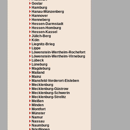
Goslar
Hamburg
Hanau-Münzenberg
Hannover
Henneberg
Hessen-Darmstadt
Hessen-Homburg
Hessen-Kassel
Jülich-Berg
Köln
Liegnitz-Brieg
Lippe
Löwenstein-Wertheim-Rochefort
Löwenstein-Wertheim-Virneburg
Lübeck
Lüneburg
Magdeburg
Mailand
Mainz
Mansfeld-Vorderort-Eisleben
Mecklenburg
Mecklenburg-Güstrow
Mecklenburg-Schwerin
Mecklenburg-Strelitz
Meißen
Minden
Montfort
Münster
Namur
Nassau
Naumburg
Nördlingen