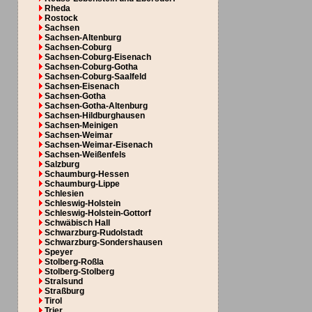
Rheda
Rostock
Sachsen
Sachsen-Altenburg
Sachsen-Coburg
Sachsen-Coburg-Eisenach
Sachsen-Coburg-Gotha
Sachsen-Coburg-Saalfeld
Sachsen-Eisenach
Sachsen-Gotha
Sachsen-Gotha-Altenburg
Sachsen-Hildburghausen
Sachsen-Meinigen
Sachsen-Weimar
Sachsen-Weimar-Eisenach
Sachsen-Weißenfels
Salzburg
Schaumburg-Hessen
Schaumburg-Lippe
Schlesien
Schleswig-Holstein
Schleswig-Holstein-Gottorf
Schwäbisch Hall
Schwarzburg-Rudolstadt
Schwarzburg-Sondershausen
Speyer
Stolberg-Roßla
Stolberg-Stolberg
Stralsund
Straßburg
Tirol
Trier