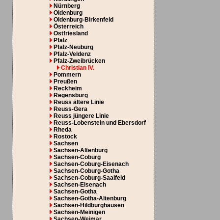
Nürnberg
Oldenburg
Oldenburg-Birkenfeld
Österreich
Ostfriesland
Pfalz
Pfalz-Neuburg
Pfalz-Veldenz
Pfalz-Zweibrücken
Christian IV.
Pommern
Preußen
Reckheim
Regensburg
Reuss ältere Linie
Reuss-Gera
Reuss jüngere Linie
Reuss-Lobenstein und Ebersdorf
Rheda
Rostock
Sachsen
Sachsen-Altenburg
Sachsen-Coburg
Sachsen-Coburg-Eisenach
Sachsen-Coburg-Gotha
Sachsen-Coburg-Saalfeld
Sachsen-Eisenach
Sachsen-Gotha
Sachsen-Gotha-Altenburg
Sachsen-Hildburghausen
Sachsen-Meinigen
Sachsen-Weimar