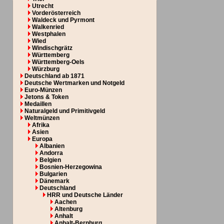
Utrecht
Vorderösterreich
Waldeck und Pyrmont
Walkenried
Westphalen
Wied
Windischgrätz
Württemberg
Württemberg-Oels
Würzburg
Deutschland ab 1871
Deutsche Wertmarken und Notgeld
Euro-Münzen
Jetons & Token
Medaillen
Naturalgeld und Primitivgeld
Weltmünzen
Afrika
Asien
Europa
Albanien
Andorra
Belgien
Bosnien-Herzegowina
Bulgarien
Dänemark
Deutschland
HRR und Deutsche Länder
Aachen
Altenburg
Anhalt
Anhalt-Bernburg