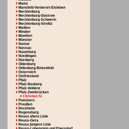
Mainz
Mansfeld-Vorderort-Eisleben
Mecklenburg
Mecklenburg-Güstrow
Mecklenburg-Schwerin
Mecklenburg-Strelitz
Meißen
Minden
Montfort
Münster
Namur
Nassau
Naumburg
Nördlingen
Nürnberg
Oldenburg
Oldenburg-Birkenfeld
Österreich
Ostfriesland
Pfalz
Pfalz-Neuburg
Pfalz-Veldenz
Pfalz-Zweibrücken
Christian IV.
Pommern
Preußen
Reckheim
Regensburg
Reuss ältere Linie
Reuss-Gera
Reuss jüngere Linie
Reuss-Lobenstein und Ebersdorf