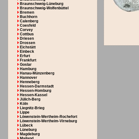
Braunschweig-Lüneburg
Braunschweig-Wolfenbüttel
Bremen
Buchhorn
Calenberg
Coesfeld
Corvey
Cottbus
Driesen
Drossen
Eichstätt
Einbeck
Erfurt
Frankfurt
Goslar
Hamburg
Hanau-Münzenberg
Hannover
Henneberg
Hessen-Darmstadt
Hessen-Homburg
Hessen-Kassel
Jülich-Berg
Köln
Liegnitz-Brieg
Lippe
Löwenstein-Wertheim-Rochefort
Löwenstein-Wertheim-Virneburg
Lübeck
Lüneburg
Magdeburg
Mailand