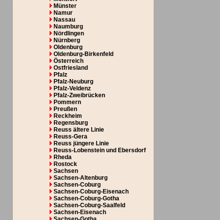
Münster
Namur
Nassau
Naumburg
Nördlingen
Nürnberg
Oldenburg
Oldenburg-Birkenfeld
Österreich
Ostfriesland
Pfalz
Pfalz-Neuburg
Pfalz-Veldenz
Pfalz-Zweibrücken
Pommern
Preußen
Reckheim
Regensburg
Reuss ältere Linie
Reuss-Gera
Reuss jüngere Linie
Reuss-Lobenstein und Ebersdorf
Rheda
Rostock
Sachsen
Sachsen-Altenburg
Sachsen-Coburg
Sachsen-Coburg-Eisenach
Sachsen-Coburg-Gotha
Sachsen-Coburg-Saalfeld
Sachsen-Eisenach
Sachsen-Gotha