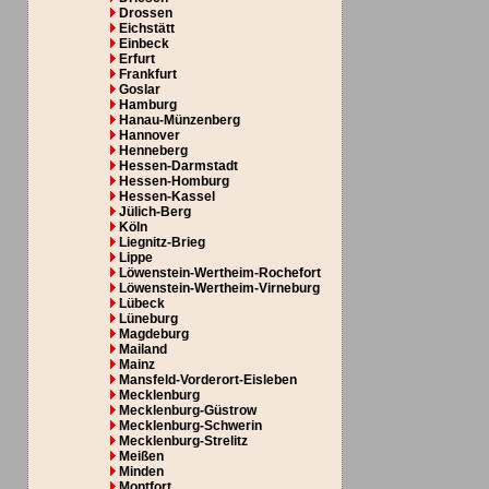
Drossen
Eichstätt
Einbeck
Erfurt
Frankfurt
Goslar
Hamburg
Hanau-Münzenberg
Hannover
Henneberg
Hessen-Darmstadt
Hessen-Homburg
Hessen-Kassel
Jülich-Berg
Köln
Liegnitz-Brieg
Lippe
Löwenstein-Wertheim-Rochefort
Löwenstein-Wertheim-Virneburg
Lübeck
Lüneburg
Magdeburg
Mailand
Mainz
Mansfeld-Vorderort-Eisleben
Mecklenburg
Mecklenburg-Güstrow
Mecklenburg-Schwerin
Mecklenburg-Strelitz
Meißen
Minden
Montfort