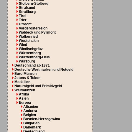
Stolberg-Stolberg
Stralsund
Straßburg
Tirol
Trier
Utrecht
Vorderösterreich
Waldeck und Pyrmont
Walkenried
Westphalen
Wied
Windischgrätz
Württemberg
Württemberg-Oels
Würzburg
Deutschland ab 1871
Deutsche Wertmarken und Notgeld
Euro-Münzen
Jetons & Token
Medaillen
Naturalgeld und Primitivgeld
Weltmünzen
Afrika
Asien
Europa
Albanien
Andorra
Belgien
Bosnien-Herzegowina
Bulgarien
Dänemark
Deutschland