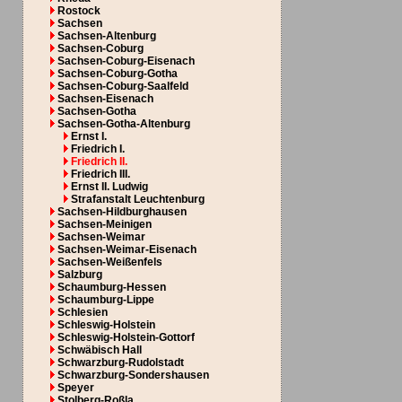
Rostock
Sachsen
Sachsen-Altenburg
Sachsen-Coburg
Sachsen-Coburg-Eisenach
Sachsen-Coburg-Gotha
Sachsen-Coburg-Saalfeld
Sachsen-Eisenach
Sachsen-Gotha
Sachsen-Gotha-Altenburg
Ernst I.
Friedrich I.
Friedrich II.
Friedrich III.
Ernst II. Ludwig
Strafanstalt Leuchtenburg
Sachsen-Hildburghausen
Sachsen-Meinigen
Sachsen-Weimar
Sachsen-Weimar-Eisenach
Sachsen-Weißenfels
Salzburg
Schaumburg-Hessen
Schaumburg-Lippe
Schlesien
Schleswig-Holstein
Schleswig-Holstein-Gottorf
Schwäbisch Hall
Schwarzburg-Rudolstadt
Schwarzburg-Sondershausen
Speyer
Stolberg-Roßla