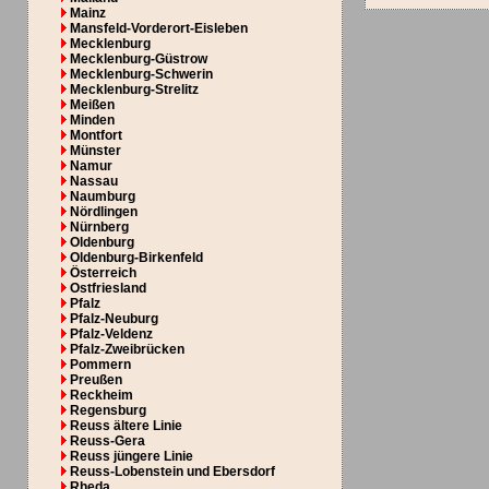
Mainz
Mansfeld-Vorderort-Eisleben
Mecklenburg
Mecklenburg-Güstrow
Mecklenburg-Schwerin
Mecklenburg-Strelitz
Meißen
Minden
Montfort
Münster
Namur
Nassau
Naumburg
Nördlingen
Nürnberg
Oldenburg
Oldenburg-Birkenfeld
Österreich
Ostfriesland
Pfalz
Pfalz-Neuburg
Pfalz-Veldenz
Pfalz-Zweibrücken
Pommern
Preußen
Reckheim
Regensburg
Reuss ältere Linie
Reuss-Gera
Reuss jüngere Linie
Reuss-Lobenstein und Ebersdorf
Rheda