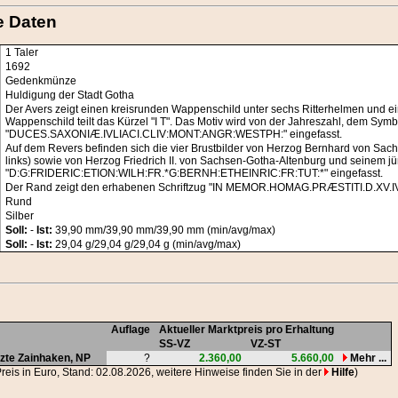
e Daten
1 Taler
1692
Gedenkmünze
Huldigung der Stadt Gotha
Der Avers zeigt einen kreisrunden Wappenschild unter sechs Ritterhelmen und
Wappenschild teilt das Kürzel "I T". Das Motiv wird von der Jahreszahl, dem Sy
"DUCES.SAXONIÆ.IVLIACI.CLIV:MONT:ANGR:WESTPH:" eingefasst.
Auf dem Revers befinden sich die vier Brustbilder von Herzog Bernhard von S
links) sowie von Herzog Friedrich II. von Sachsen-Gotha-Altenburg und seinem j
"D:G:FRIDERIC:ETION:WILH:FR.*G:BERNH:ETHEINRIC:FR:TUT:*" eingefasst.
Der Rand zeigt den erhabenen Schriftzug "IN MEMOR.HOMAG.PRÆSTITI.D.XV.IV
Rund
Silber
Soll:
-
Ist:
39,90 mm/39,90 mm/39,90 mm (min/avg/max)
Soll:
-
Ist:
29,04 g/29,04 g/29,04 g (min/avg/max)
Auflage
Aktueller Marktpreis pro Erhaltung
SS-VZ
VZ-ST
uzte Zainhaken,
NP
?
2.360,00
5.660,00
Mehr ...
Preis in Euro, Stand: 02.08.2026, weitere Hinweise finden Sie in der
Hilfe
)