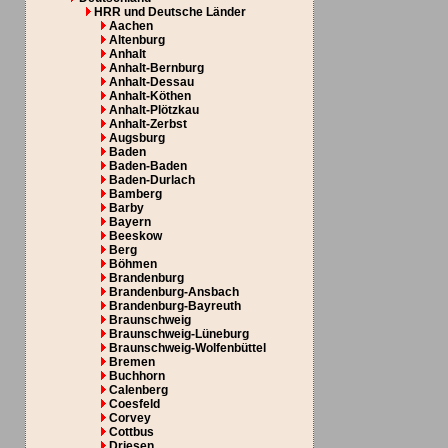
HRR und Deutsche Länder
Aachen
Altenburg
Anhalt
Anhalt-Bernburg
Anhalt-Dessau
Anhalt-Köthen
Anhalt-Plötzkau
Anhalt-Zerbst
Augsburg
Baden
Baden-Baden
Baden-Durlach
Bamberg
Barby
Bayern
Beeskow
Berg
Böhmen
Brandenburg
Brandenburg-Ansbach
Brandenburg-Bayreuth
Braunschweig
Braunschweig-Lüneburg
Braunschweig-Wolfenbüttel
Bremen
Buchhorn
Calenberg
Coesfeld
Corvey
Cottbus
Driesen