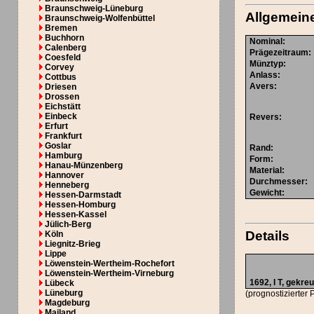
Braunschweig-Lüneburg
Allgemein
Braunschweig-Wolfenbüttel
Bremen
Buchhorn
Nominal
:
Calenberg
Prägezeitraum
:
Coesfeld
Münztyp
:
Corvey
Anlass
:
Cottbus
Avers
:
Driesen
Drossen
Eichstätt
Einbeck
Revers
:
Erfurt
Frankfurt
Goslar
Rand
:
Hamburg
Form
:
Hanau-Münzenberg
Material
:
Hannover
Durchmesser
:
Henneberg
Gewicht
:
Hessen-Darmstadt
Hessen-Homburg
Hessen-Kassel
Jülich-Berg
Details
Köln
Liegnitz-Brieg
Lippe
Löwenstein-Wertheim-Rochefort
Löwenstein-Wertheim-Virneburg
1692, I T, gekre
Lübeck
Lüneburg
(prognostizierter 
Magdeburg
Mailand