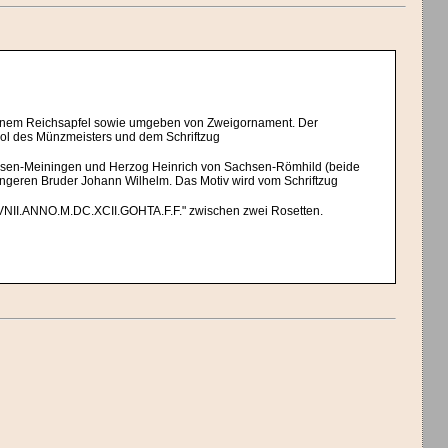
 einem Reichsapfel sowie umgeben von Zweigornament. Der
mbol des Münzmeisters und dem Schriftzug
achsen-Meiningen und Herzog Heinrich von Sachsen-Römhild (beide
üngeren Bruder Johann Wilhelm. Das Motiv wird vom Schriftzug
NII.ANNO.M.DC.XCII.GOHTA.F.F." zwischen zwei Rosetten.