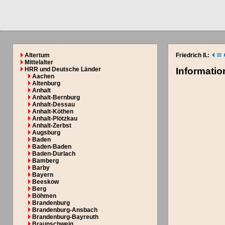
Altertum
Friedrich II.:
Mittelalter
HRR und Deutsche Länder
Informati
Aachen
Altenburg
Anhalt
Anhalt-Bernburg
Anhalt-Dessau
Anhalt-Köthen
Anhalt-Plötzkau
Anhalt-Zerbst
Augsburg
Baden
Baden-Baden
Baden-Durlach
Bamberg
Barby
Bayern
Beeskow
Berg
Böhmen
Brandenburg
Brandenburg-Ansbach
Brandenburg-Bayreuth
Braunschweig