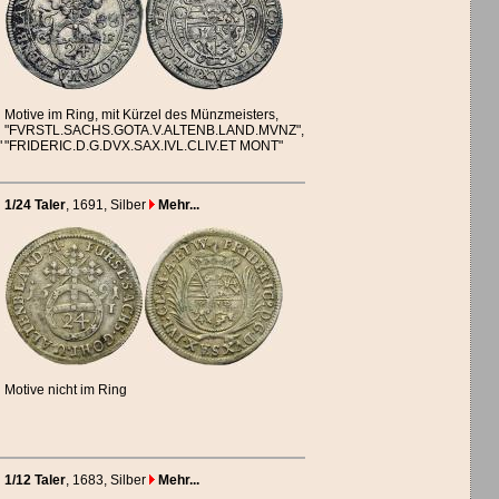
Motive im Ring, mit Kürzel des Münzmeisters,
"FVRSTL.SACHS.GOTA.V.ALTENB.LAND.MVNZ",
"
"FRIDERIC.D.G.DVX.SAX.IVL.CLIV.ET MONT"
1/24 Taler
, 1691
, Silber
Mehr...
Motive nicht im Ring
1/12 Taler
, 1683
, Silber
Mehr...