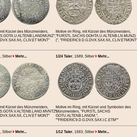
 mit Kürzel des Münzmeisters,
Motive im Ring, mit Kürzel des Münzmeisters,
S.GOTA.U.ALTENB.LANDMUNZ",
"FURSTL.SACHS.GOHTA.U.ALTENB.LN.MUNZ)
.DVX.SAX.IVL.CLIV.ET MONT"
(", "FRIDERIC9.D.G.DVX.SAX.IVL.CLIV.ETMONT
8
, Silber
Mehr...
1/24 Taler
, 1689
, Silber
Mehr...
 mit Kürzel des Münzmeisters,
Motive im Ring, mit Kürzel und Symbolen des
S.GOTA.V.ALTENB.LAND.MVNTZ",
Münzmeisters, "FURSTL.SACHS
.DVX.SAX.IVL.CLIV.ET MONT"
GOTU.ALTENB.LANDM.",
""FRIDERIC9.D.G.DVX.SAX.I.C.ETM""
1
, Silber
Mehr...
1/12 Taler
, 1683
, Silber
Mehr...