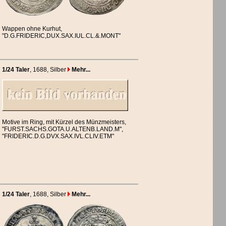
Wappen ohne Kurhut,
"D.G.FRIDERIC,DUX.SAX.IUL.CL.&.MONT"
1/24 Taler
, 1688
, Silber
Mehr...
Motive im Ring, mit Kürzel des Münzmeisters,
"FURST.SACHS.GOTA.U.ALTENB.LAND.M",
"FRIDERIC.D.G.DVX.SAX.IVL.CLIV.ETM"
1/24 Taler
, 1688
, Silber
Mehr...