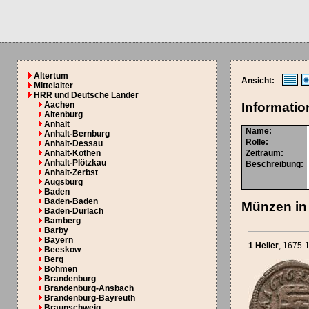
Altertum
Ansicht:
Mittelalter
HRR und Deutsche Länder
Aachen
Informatio
Altenburg
Anhalt
Name:
Anhalt-Bernburg
Rolle:
Anhalt-Dessau
Anhalt-Köthen
Zeitraum:
Anhalt-Plötzkau
Beschreibung:
Anhalt-Zerbst
Augsburg
Baden
Baden-Baden
Münzen in 
Baden-Durlach
Bamberg
Barby
Bayern
1 Heller
, 1675-
Beeskow
Berg
Böhmen
Brandenburg
Brandenburg-Ansbach
Brandenburg-Bayreuth
Braunschweig