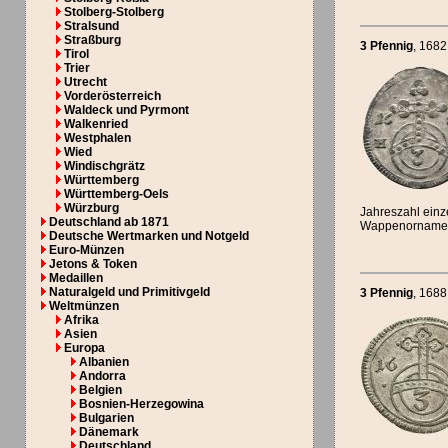
Stolberg-Stolberg
Stralsund
Straßburg
3 Pfennig
, 1682
Tirol
Trier
Utrecht
Vorderösterreich
Waldeck und Pyrmont
Walkenried
Westphalen
Wied
Windischgrätz
Württemberg
Württemberg-Oels
Würzburg
Jahreszahl einz
Deutschland ab 1871
Wappenornamen
Deutsche Wertmarken und Notgeld
Euro-Münzen
Jetons & Token
Medaillen
Naturalgeld und Primitivgeld
3 Pfennig
, 1688
Weltmünzen
Afrika
Asien
Europa
Albanien
Andorra
Belgien
Bosnien-Herzegowina
Bulgarien
Dänemark
Deutschland