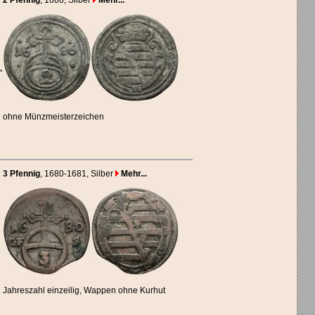
2 Pfennig
, 1686
, Silber
Mehr...
"
ohne Münzmeisterzeichen
3 Pfennig
, 1680-1681
, Silber
Mehr...
Jahreszahl einzeilig, Wappen ohne Kurhut