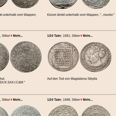
rekt unterhalb vom Wappen,
Kürzel direkt unterhalb vom Wappen, "...muntzr."
5
, Silber
Mehr...
1/24 Taler
, 1681
, Silber
Mehr...
hut,
Auf den Tod von Magdalena Sibylla
,DUX.SAX.I.C&M."
8
, Silber
Mehr...
1/24 Taler
, 1688
, Silber
Mehr...