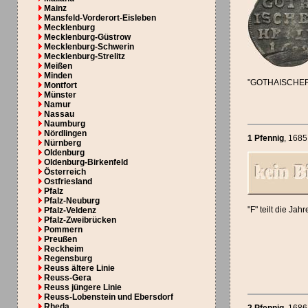
Mainz
Mansfeld-Vorderort-Eisleben
Mecklenburg
Mecklenburg-Güstrow
Mecklenburg-Schwerin
Mecklenburg-Strelitz
Meißen
Minden
"GOTHAISCHE
Montfort
Münster
Namur
Nassau
Naumburg
Nördlingen
1 Pfennig
, 1685
Nürnberg
Oldenburg
Oldenburg-Birkenfeld
Österreich
Ostfriesland
Pfalz
Pfalz-Neuburg
"F" teilt die Jah
Pfalz-Veldenz
Pfalz-Zweibrücken
Pommern
Preußen
Reckheim
Regensburg
Reuss ältere Linie
Reuss-Gera
Reuss jüngere Linie
Reuss-Lobenstein und Ebersdorf
Rheda