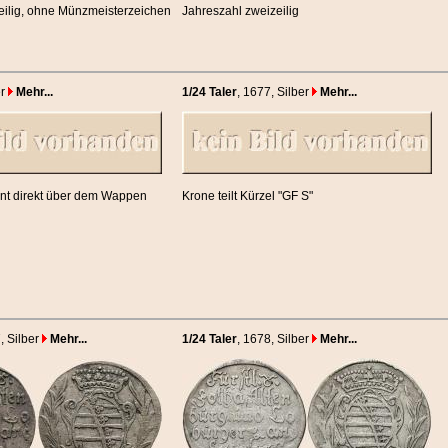
eilig, ohne Münzmeisterzeichen
Jahreszahl zweizeilig
er
Mehr...
1/24 Taler
, 1677
, Silber
Mehr...
nt direkt über dem Wappen
Krone teilt Kürzel "GF S"
7
, Silber
Mehr...
1/24 Taler
, 1678
, Silber
Mehr...