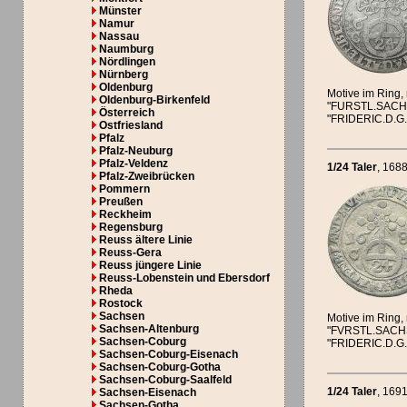
Münster
Namur
Nassau
Naumburg
Nördlingen
Nürnberg
Oldenburg
Motive im Ring,
Oldenburg-Birkenfeld
"FURSTL.SACH
Österreich
"FRIDERIC.D.G
Ostfriesland
Pfalz
Pfalz-Neuburg
Pfalz-Veldenz
1/24 Taler
, 168
Pfalz-Zweibrücken
Pommern
Preußen
Reckheim
Regensburg
Reuss ältere Linie
Reuss-Gera
Reuss jüngere Linie
Reuss-Lobenstein und Ebersdorf
Rheda
Rostock
Sachsen
Motive im Ring,
Sachsen-Altenburg
"FVRSTL.SACH
Sachsen-Coburg
"FRIDERIC.D.G
Sachsen-Coburg-Eisenach
Sachsen-Coburg-Gotha
Sachsen-Coburg-Saalfeld
1/24 Taler
, 169
Sachsen-Eisenach
Sachsen-Gotha