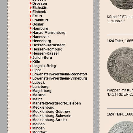
Drossen
Eichstätt
Einbeck
Erfurt
Kürzel "F.S" di
Frankfurt
"...muntze."
Goslar
Hamburg
Hanau-Münzenberg
Hannover
Henneberg
1/24 Taler
, 168
Hessen-Darmstadt
Hessen-Homburg
Hessen-Kassel
Jülich-Berg
Köln
Liegnitz-Brieg
Lippe
Löwenstein-Wertheim-Rochefort
Löwenstein-Wertheim-Virneburg
Lübeck
Lüneburg
Wappen mit Kur
Magdeburg
"D.G.FRIDERIC
Mailand
Mainz
Mansfeld-Vorderort-Eisleben
Mecklenburg
Mecklenburg-Güstrow
1/24 Taler
, 168
Mecklenburg-Schwerin
Mecklenburg-Strelitz
Meißen
Minden
Montfort