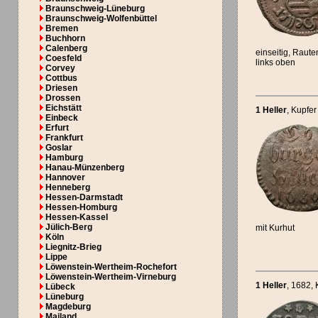
Braunschweig-Lüneburg
Braunschweig-Wolfenbüttel
Bremen
Buchhorn
Calenberg
einseitig, Raut
Coesfeld
links oben
Corvey
Cottbus
Driesen
Drossen
Eichstätt
1 Heller
, Kupfer
Einbeck
Erfurt
Frankfurt
Goslar
Hamburg
Hanau-Münzenberg
Hannover
Henneberg
Hessen-Darmstadt
Hessen-Homburg
Hessen-Kassel
Jülich-Berg
mit Kurhut
Köln
Liegnitz-Brieg
Lippe
Löwenstein-Wertheim-Rochefort
Löwenstein-Wertheim-Virneburg
1 Heller
, 1682
,
Lübeck
Lüneburg
Magdeburg
Mailand