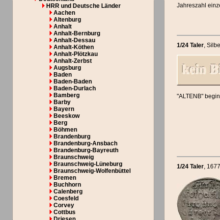
Jahreszahl einz
HRR und Deutsche Länder
Aachen
Altenburg
Anhalt
Anhalt-Bernburg
Anhalt-Dessau
1/24 Taler
, Silb
Anhalt-Köthen
Anhalt-Plötzkau
Anhalt-Zerbst
Augsburg
Baden
Baden-Baden
Baden-Durlach
Bamberg
"ALTENB" begin
Barby
Bayern
Beeskow
Berg
Böhmen
Brandenburg
Brandenburg-Ansbach
Brandenburg-Bayreuth
Braunschweig
Braunschweig-Lüneburg
1/24 Taler
, 167
Braunschweig-Wolfenbüttel
Bremen
Buchhorn
Calenberg
Coesfeld
Corvey
Cottbus
Driesen