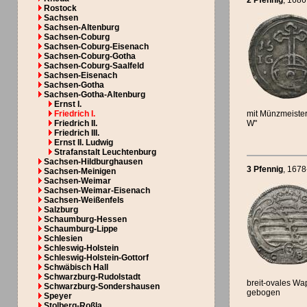
2 Pfennig
, 1686
Rostock
Sachsen
Sachsen-Altenburg
Sachsen-Coburg
Sachsen-Coburg-Eisenach
Sachsen-Coburg-Gotha
Sachsen-Coburg-Saalfeld
Sachsen-Eisenach
Sachsen-Gotha
Sachsen-Gotha-Altenburg
Ernst I.
Friedrich I.
mit Münzmeister
Friedrich II.
W"
Friedrich III.
Ernst II. Ludwig
Strafanstalt Leuchtenburg
Sachsen-Hildburghausen
3 Pfennig
, 167
Sachsen-Meinigen
Sachsen-Weimar
Sachsen-Weimar-Eisenach
Sachsen-Weißenfels
Salzburg
Schaumburg-Hessen
Schaumburg-Lippe
Schlesien
Schleswig-Holstein
Schleswig-Holstein-Gottorf
Schwäbisch Hall
Schwarzburg-Rudolstadt
breit-ovales W
Schwarzburg-Sondershausen
gebogen
Speyer
Stolberg-Roßla