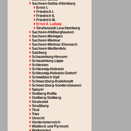
Sachsen-Gotha-Altenburg
Ernst I.
Friedrich I.
Friedrich II.
Friedrich III.
Ernst II. Ludwig
Strafanstalt Leuchtenburg
Sachsen-Hildburghausen
Sachsen-Meinigen
Sachsen-Weimar
Sachsen-Weimar-Eisenach
Sachsen-Weißenfels
Salzburg
Schaumburg-Hessen
Schaumburg-Lippe
Schlesien
Schleswig-Holstein
Schleswig-Holstein-Gottorf
Schwäbisch Hall
Schwarzburg-Rudolstadt
Schwarzburg-Sondershausen
Speyer
Stolberg-Roßla
Stolberg-Stolberg
Stralsund
Straßburg
Tirol
Trier
Utrecht
Vorderösterreich
Waldeck und Pyrmont
Walkenried