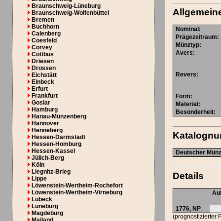
Braunschweig-Lüneburg
Allgemein
Braunschweig-Wolfenbüttel
Bremen
Buchhorn
Nominal
:
Calenberg
Prägezeitraum
:
Coesfeld
Münztyp
:
Corvey
Avers
:
Cottbus
Driesen
Drossen
Revers
:
Eichstätt
Einbeck
Erfurt
Frankfurt
Form
:
Goslar
Material
:
Hamburg
Besonderheit
:
Hanau-Münzenberg
Hannover
Henneberg
Katalogn
Hessen-Darmstadt
Hessen-Homburg
Hessen-Kassel
Deutscher Münzk
Jülich-Berg
Köln
Liegnitz-Brieg
Details
Lippe
Löwenstein-Wertheim-Rochefort
Löwenstein-Wertheim-Virneburg
Au
Lübeck
Lüneburg
1776,
NP
Magdeburg
(prognostizierter 
Mailand