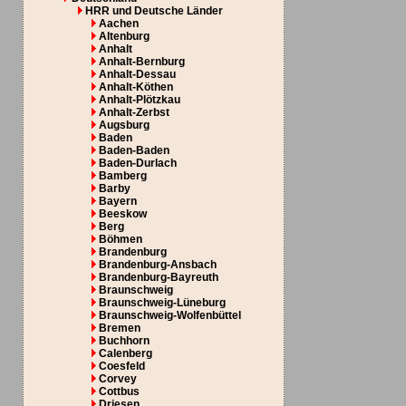
HRR und Deutsche Länder
Aachen
Altenburg
Anhalt
Anhalt-Bernburg
Anhalt-Dessau
Anhalt-Köthen
Anhalt-Plötzkau
Anhalt-Zerbst
Augsburg
Baden
Baden-Baden
Baden-Durlach
Bamberg
Barby
Bayern
Beeskow
Berg
Böhmen
Brandenburg
Brandenburg-Ansbach
Brandenburg-Bayreuth
Braunschweig
Braunschweig-Lüneburg
Braunschweig-Wolfenbüttel
Bremen
Buchhorn
Calenberg
Coesfeld
Corvey
Cottbus
Driesen