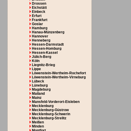
Drossen
Eichstätt
Einbeck
Erfurt
Frankfurt
Goslar
Hamburg
Hanau-Münzenberg
Hannover
Henneberg
Hessen-Darmstadt
Hessen-Homburg
Hessen-Kassel
Jülich-Berg
Köln
Liegnitz-Brieg
Lippe
Löwenstein-Wertheim-Rochefort
Löwenstein-Wertheim-Virneburg
Lübeck
Lüneburg
Magdeburg
Mailand
Mainz
Mansfeld-Vorderort-Eisleben
Mecklenburg
Mecklenburg-Güstrow
Mecklenburg-Schwerin
Mecklenburg-Strelitz
Meißen
Minden
Montfort