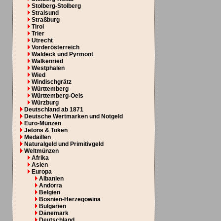
Stolberg-Stolberg
Stralsund
Straßburg
Tirol
Trier
Utrecht
Vorderösterreich
Waldeck und Pyrmont
Walkenried
Westphalen
Wied
Windischgrätz
Württemberg
Württemberg-Oels
Würzburg
Deutschland ab 1871
Deutsche Wertmarken und Notgeld
Euro-Münzen
Jetons & Token
Medaillen
Naturalgeld und Primitivgeld
Weltmünzen
Afrika
Asien
Europa
Albanien
Andorra
Belgien
Bosnien-Herzegowina
Bulgarien
Dänemark
Deutschland