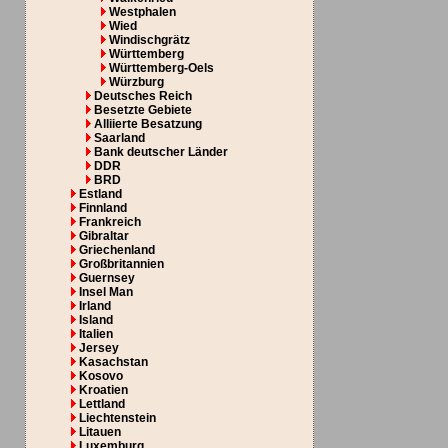
Westphalen
Wied
Windischgrätz
Württemberg
Württemberg-Oels
Würzburg
Deutsches Reich
Besetzte Gebiete
Alliierte Besatzung
Saarland
Bank deutscher Länder
DDR
BRD
Estland
Finnland
Frankreich
Gibraltar
Griechenland
Großbritannien
Guernsey
Insel Man
Irland
Island
Italien
Jersey
Kasachstan
Kosovo
Kroatien
Lettland
Liechtenstein
Litauen
Luxemburg