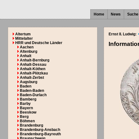
Home
News
Suche
Altertum
Ernst II. Ludwig:
Mittelalter
HRR und Deutsche Länder
Informati
Aachen
Altenburg
Anhalt
Anhalt-Bernburg
Anhalt-Dessau
Anhalt-Köthen
Anhalt-Plötzkau
Anhalt-Zerbst
Augsburg
Baden
Baden-Baden
Baden-Durlach
Bamberg
Barby
Bayern
Beeskow
Berg
Böhmen
Brandenburg
Brandenburg-Ansbach
Brandenburg-Bayreuth
Braunschweig