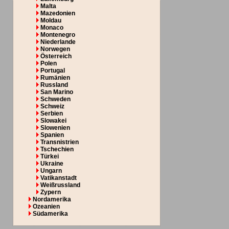
Malta
Mazedonien
Moldau
Monaco
Montenegro
Niederlande
Norwegen
Österreich
Polen
Portugal
Rumänien
Russland
San Marino
Schweden
Schweiz
Serbien
Slowakei
Slowenien
Spanien
Transnistrien
Tschechien
Türkei
Ukraine
Ungarn
Vatikanstadt
Weißrussland
Zypern
Nordamerika
Ozeanien
Südamerika