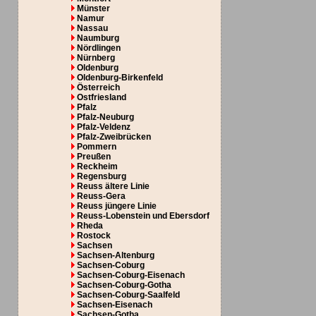
Münster
Namur
Nassau
Naumburg
Nördlingen
Nürnberg
Oldenburg
Oldenburg-Birkenfeld
Österreich
Ostfriesland
Pfalz
Pfalz-Neuburg
Pfalz-Veldenz
Pfalz-Zweibrücken
Pommern
Preußen
Reckheim
Regensburg
Reuss ältere Linie
Reuss-Gera
Reuss jüngere Linie
Reuss-Lobenstein und Ebersdorf
Rheda
Rostock
Sachsen
Sachsen-Altenburg
Sachsen-Coburg
Sachsen-Coburg-Eisenach
Sachsen-Coburg-Gotha
Sachsen-Coburg-Saalfeld
Sachsen-Eisenach
Sachsen-Gotha