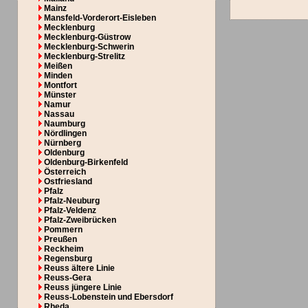
Mainz
Mansfeld-Vorderort-Eisleben
Mecklenburg
Mecklenburg-Güstrow
Mecklenburg-Schwerin
Mecklenburg-Strelitz
Meißen
Minden
Montfort
Münster
Namur
Nassau
Naumburg
Nördlingen
Nürnberg
Oldenburg
Oldenburg-Birkenfeld
Österreich
Ostfriesland
Pfalz
Pfalz-Neuburg
Pfalz-Veldenz
Pfalz-Zweibrücken
Pommern
Preußen
Reckheim
Regensburg
Reuss ältere Linie
Reuss-Gera
Reuss jüngere Linie
Reuss-Lobenstein und Ebersdorf
Rheda