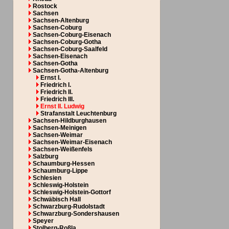
Rostock
Sachsen
Sachsen-Altenburg
Sachsen-Coburg
Sachsen-Coburg-Eisenach
Sachsen-Coburg-Gotha
Sachsen-Coburg-Saalfeld
Sachsen-Eisenach
Sachsen-Gotha
Sachsen-Gotha-Altenburg
Ernst I.
Friedrich I.
Friedrich II.
Friedrich III.
Ernst II. Ludwig
Strafanstalt Leuchtenburg
Sachsen-Hildburghausen
Sachsen-Meinigen
Sachsen-Weimar
Sachsen-Weimar-Eisenach
Sachsen-Weißenfels
Salzburg
Schaumburg-Hessen
Schaumburg-Lippe
Schlesien
Schleswig-Holstein
Schleswig-Holstein-Gottorf
Schwäbisch Hall
Schwarzburg-Rudolstadt
Schwarzburg-Sondershausen
Speyer
Stolberg-Roßla